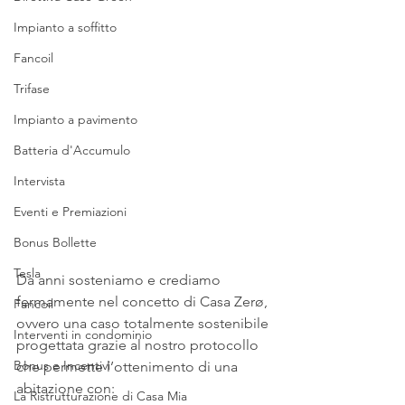
Impianto a soffitto
Fancoil
Trifase
Impianto a pavimento
Batteria d'Accumulo
Intervista
Eventi e Premiazioni
Bonus Bollette
Tesla
Da anni sosteniamo e crediamo 
fermamente nel concetto di Casa Zerø, 
Fancoil
ovvero una caso totalmente sostenibile 
Interventi in condominio
progettata grazie al nostro protocollo 
Bonus e Incentivi
che permette l’ottenimento di una 
abitazione con:
La Ristrutturazione di Casa Mia