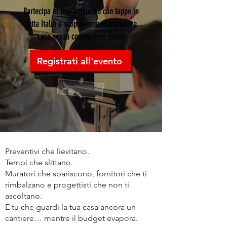
Partecipa al tour esclusivo con tappe in
tutta Italia e scopri come ristrutturare
casa senza commettere errori
Registrati all'evento
Preventivi che lievitano.
Tempi che slittano.
Muratori che spariscono, fornitori che ti
rimbalzano e progettisti che non ti
ascoltano.
E tu che guardi la tua casa ancora un
cantiere… mentre il budget evapora.