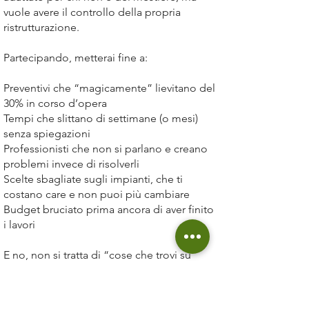
vuole avere il controllo della propria
ristrutturazione.
Partecipando, metterai fine a:
Preventivi che “magicamente” lievitano del
30% in corso d’opera
Tempi che slittano di settimane (o mesi)
senza spiegazioni
Professionisti che non si parlano e creano
problemi invece di risolverli
Scelte sbagliate sugli impianti, che ti
costano care e non puoi più cambiare
Budget bruciato prima ancora di aver finito
i lavori
E no, non si tratta di “cose che trovi su
internet”: sono strategie che funzionano e
che vengono da oltre 10.000 case
efficientate in più di 10 anni di esperienza.