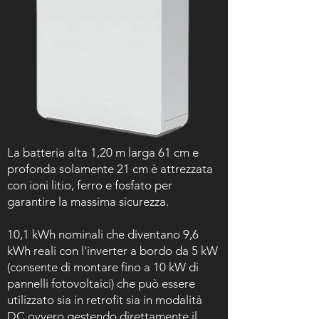
La batteria alta 1,20 m larga 61 cm e
profonda solamente 21 cm è attrezzata
con ioni litio, ferro e fosfato per
garantire la massima sicurezza.
10,1 kWh nominali che diventano 9,6
kWh reali con l'inverter a bordo da 5 kW
(consente di montare fino a 10 kW di
pannelli fotovoltaici) che può essere
utilizzato sia in retrofit sia in modalità
DC ovvero gestendo direttamente il