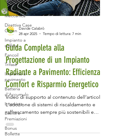
Cantieri
Ventilazione
Meccanica
Direttiva Case
Davide Calabrò
Green
28 apr 2025
Tempo di lettura: 7 min
Impianto a
Guida Completa alla
soffitto
Fancoil
Progettazione di un Impianto
Trifase
Radiante a Pavimento: Efficienza,
Impianto a
pavimento
Comfort e Risparmio Energetico
Batteria
d'Accumulo
Video di supporto al contenuto dell’articolo.
Intervista
L'adozione di sistemi di riscaldamento e
raffrescamento sempre più sostenibili e
Eventi e
Premiazioni
efficienti è ormai una priorità per chi
desidera vivere in una casa che rispetti
Bonus
Bollette
l'ambiente e ottimizzi i consumi energetici.