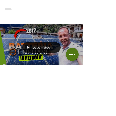
Cos’è una Batteria al Sale e Come Funziona?
Una delle innovazioni più interessanti nel
campo dell’accumulo energetico è la
batteria al sale . A differenza delle batterie
agli ioni di litio, che attualmente dominano il
mercato, queste batterie sfruttano il sodio –
una risorsa molto più comune e facile da
reperire. Il principio di funzionamento è
piuttosto innovativo: il sodio contenuto nella
Load video
batteria viene riscaldato fino a 270°C,
Davide Calabrò
27 nov 2024
Tempo di lettura: 3 min
È possibile montare una nuova