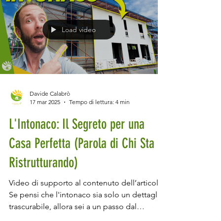
gestione intelligente dell’energi a. Dopo
quasi un anno dalla sua presentazione
ufficial e, abbiamo finalmente avuto
l’opportunità di testarla sul campo. Ma cosa
Load video
rende la Anker Solix X1 così speciale rispetto
ai competitor? Scopriamolo
Davide Calabrò
17 mar 2025
Tempo di lettura: 4 min
L'Intonaco: Il Segreto per una
Casa Perfetta (Parola di Chi Sta
Ristrutturando)
Video di supporto al contenuto dell’articolo.
Se pensi che l'intonaco sia solo un dettaglio