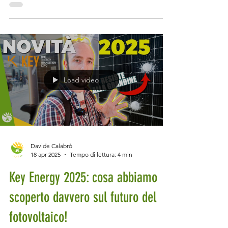
impossibili, regolamenti condominiali da
anni '70, vincoli ovunque, architetti che
parlano di estetica e non hanno idea di cosa
sia un kWh. E nel mezzo ci sei tu, che vuoi
una casa bella, comoda, efficiente,
sostenibile, magari pure 100% elettrica e
Load video
senza gas. Sì, certo. Buona fortuna. Ma sai
una cosa? S
Davide Calabrò
18 apr 2025
Tempo di lettura: 4 min
Key Energy 2025: cosa abbiamo
scoperto davvero sul futuro del
fotovoltaico!