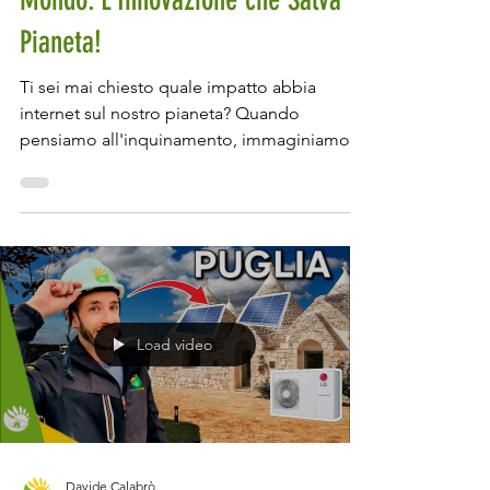
Dentro il Server Più GREEN al
Mondo: L’Innovazione che Salva il
Pianeta!
Ti sei mai chiesto quale impatto abbia
internet sul nostro pianeta? Quando
pensiamo all'inquinamento, immaginiamo
ciminiere che fumano, auto in coda e oceani
pieni di plastica. Ma c’è un’altra forma di
inquinamento, invisibile e sottovalutata:
quella digitale. Internet, con la sua
apparente leggerezza, ha un impatto
ambientale colossale. Ogni ricerca su
Google, ogni video in streaming, ogni email
Load video
che inviamo consuma energia, e questa
energia ha un costo in termini di emission