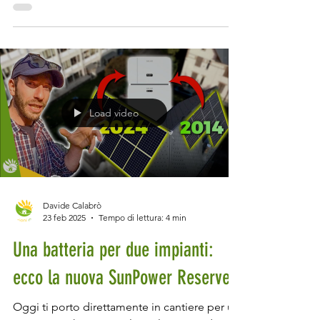
trascurabile, allora sei a un passo dal
commettere un errore che ti costerà caro
negli anni a venire. Perché? Perché questo
strato, apparentemente banale, fa la
differenza tra una casa che dura e una che si
sfalda, tra un ambiente sano e uno pieno di
muffa. E lo dico con cognizione di causa: sto
ristrutturando casa e sono proprio nella fase
Load video
dell’intonaco. Dopo mesi tra demolizioni,
imp
Davide Calabrò
23 feb 2025
Tempo di lettura: 4 min
Una batteria per due impianti:
ecco la nuova SunPower Reserve