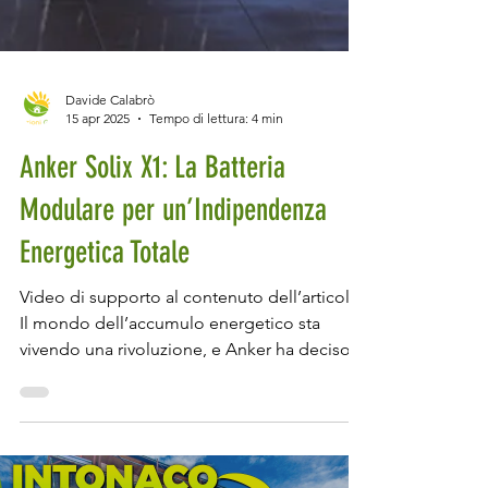
Davide Calabrò
15 apr 2025
Tempo di lettura: 4 min
Anker Solix X1: La Batteria
Modulare per un’Indipendenza
Energetica Totale
Video di supporto al contenuto dell’articolo.
Il mondo dell’accumulo energetico sta
vivendo una rivoluzione, e Anker ha deciso
di lasciare il segno con la Solix X1 , una
batteria di accumulo domestico che
promette modularità, efficienza e una