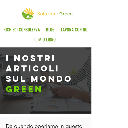
RICHIEDI CONSULENZA
BLOG
LAVORA CON NOI
IL MIO LIBRO
i nostri
articoli
sul mondo
green
Da quando operiamo in questo