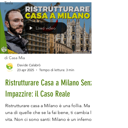
Tra le soluzioni più apprezzate per il
Tesla
riscaldamento domestico, l'impianto
Fancoil
radiante a pavimento sta guadagnando
Interventi in
sempre più attenzione, grazie alla sua
condominio
Load video
capacità di garantire un comfort termico
Bonus e
elevato e un'efficienza energetica
Incentivi
La
Ristrutturazione
di Casa Mia
Davide Calabrò
23 apr 2025
Tempo di lettura: 3 min
Ristrutturare Casa a Milano Senza
Impazzire: il Caso Reale
Ristrutturare casa a Milano è una follia. Ma
una di quelle che se la fai bene, ti cambia la
vita. Non ci sono santi: Milano è un inferno
per chi vuole ristrutturare . Accessi