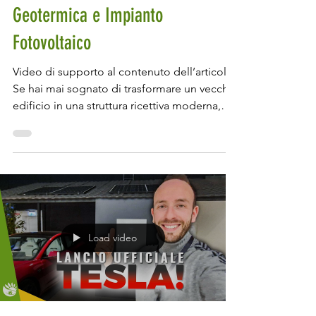
Sostenibile con Pompa di Calore
Geotermica e Impianto
Fotovoltaico
Video di supporto al contenuto dell’articolo.
Se hai mai sognato di trasformare un vecchio
edificio in una struttura ricettiva moderna,
confortevole ed ecologicamente
sostenibile, allora preparati a scoprire un
progetto incredibile che abbiamo seguito.
Parliamo di un albergo a zero emissioni di
gas, dove la tecnologia e la sostenibilità si
intrecciano per creare un esempio di
eccellenza nel cuore del Roero. Come
Load video
funziona la geotermia? Quali impianti
servono per realizzare un