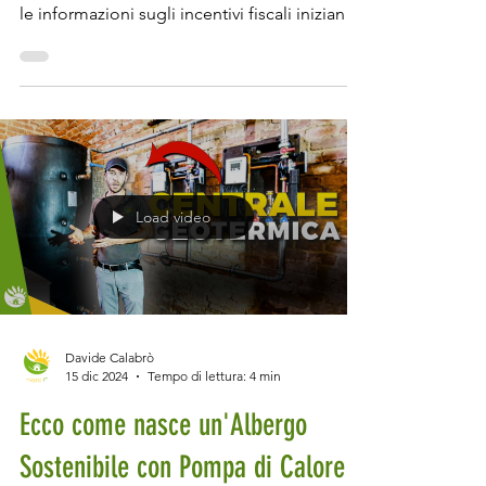
Video di supporto al contenuto dell’articolo.
Siamo finalmente arrivati alla fine del 2024 e
le informazioni sugli incentivi fiscali iniziano
ad essere un po' più chiare, anche se sono
ancora bozze di quella che poi sarà la legge
definitiva. Che tu stia pensando di
ristrutturare casa o abbia bisogno di
sostituire la caldaia, è fondamentale capire
come funzionano gli incentivi e le detrazioni
fiscali per l'efficienza energetica e le
Load video
ristrutturazioni nel 2025. In questo articol
Davide Calabrò
15 dic 2024
Tempo di lettura: 4 min
Ecco come nasce un'Albergo