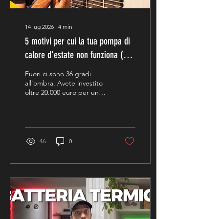
14 lug 2026
∙
4
min
5 motivi per cui la tua pompa di
calore d'estate non funziona (e ti
lascia crepare di caldo)
Fuori ci sono 36 gradi
all'ombra. Avete investito
oltre 20.000 euro per un
impianto di riscaldamento
e raffrescamento
all'avanguardia, convinti di
aver risolto ogni problema
di comfort. La pompa di
46
0
calore lavora da stamattina,
ma in casa la temperatura
non scende di un
millimetro. Vi guardate
intorno, madidi di sudore,
e vi domandate: “Ma chi
me l'ha fatto fare?”.
Quando chiamate