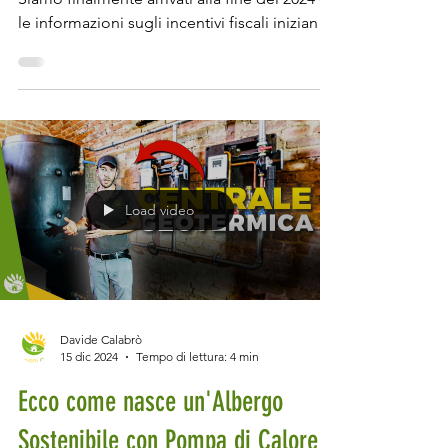
Video di supporto al contenuto dell’articolo.
Siamo finalmente arrivati alla fine del 2024 e
le informazioni sugli incentivi fiscali iniziano
ad essere un po' più chiare, anche se sono
ancora bozze di quella che poi sarà la legge
definitiva. Che tu stia pensando di
ristrutturare casa o abbia bisogno di
sostituire la caldaia, è fondamentale capire
come funzionano gli incentivi e le detrazioni
fiscali per l'efficienza energetica e le
Load video
ristrutturazioni nel 2025. In questo articol
Davide Calabrò
15 dic 2024
Tempo di lettura: 4 min
Ecco come nasce un'Albergo