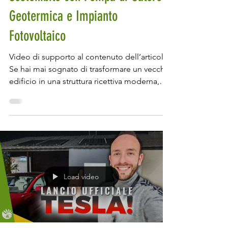
Sostenibile con Pompa di Calore
Geotermica e Impianto
Fotovoltaico
Video di supporto al contenuto dell’articolo.
Se hai mai sognato di trasformare un vecchio
edificio in una struttura ricettiva moderna,
confortevole ed ecologicamente
sostenibile, allora preparati a scoprire un
progetto incredibile che abbiamo seguito.
Parliamo di un albergo a zero emissioni di
gas, dove la tecnologia e la sostenibilità si
intrecciano per creare un esempio di
eccellenza nel cuore del Roero. Come
Load video
funziona la geotermia? Quali impianti
servono per realizzare un