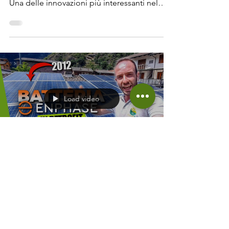
Video di supporto al contenuto dell’articolo.
Cos’è una Batteria al Sale e Come Funziona?
Una delle innovazioni più interessanti nel
campo dell’accumulo energetico è la
batteria al sale . A differenza delle batterie
agli ioni di litio, che attualmente dominano il
mercato, queste batterie sfruttano il sodio –
una risorsa molto più comune e facile da
reperire. Il principio di funzionamento è
piuttosto innovativo: il sodio contenuto nella
Load video
batteria viene riscaldato fino a 270°C,
Davide Calabrò
27 nov 2024
Tempo di lettura: 3 min
È possibile montare una nuova