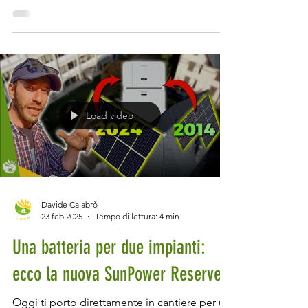
Se pensi che l'intonaco sia solo un dettaglio
trascurabile, allora sei a un passo dal
commettere un errore che ti costerà caro
negli anni a venire. Perché? Perché questo
strato, apparentemente banale, fa la
differenza tra una casa che dura e una che si
sfalda, tra un ambiente sano e uno pieno di
muffa. E lo dico con cognizione di causa: sto
ristrutturando casa e sono proprio nella fase
Load video
dell’intonaco. Dopo mesi tra demolizioni,
imp
Davide Calabrò
23 feb 2025
Tempo di lettura: 4 min
Una batteria per due impianti:
ecco la nuova SunPower Reserve