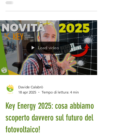
impossibili, regolamenti condominiali da
anni '70, vincoli ovunque, architetti che
parlano di estetica e non hanno idea di cosa
sia un kWh. E nel mezzo ci sei tu, che vuoi
una casa bella, comoda, efficiente,
sostenibile, magari pure 100% elettrica e
Load video
senza gas. Sì, certo. Buona fortuna. Ma sai
una cosa? S
Davide Calabrò
18 apr 2025
Tempo di lettura: 4 min
Key Energy 2025: cosa abbiamo
scoperto davvero sul futuro del
fotovoltaico!