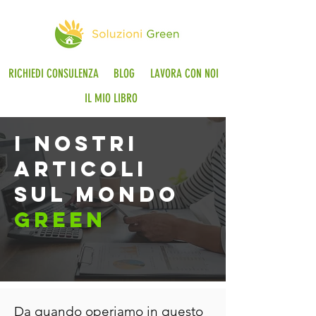
RICHIEDI CONSULENZA
BLOG
LAVORA CON NOI
IL MIO LIBRO
i nostri
articoli
sul mondo
green
Da quando operiamo in questo