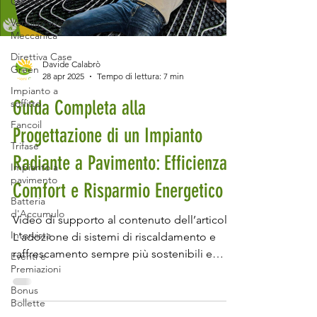
Cantieri
Ventilazione
Meccanica
Direttiva Case
Davide Calabrò
Green
28 apr 2025
Tempo di lettura: 7 min
Impianto a
Guida Completa alla
soffitto
Fancoil
Progettazione di un Impianto
Trifase
Radiante a Pavimento: Efficienza,
Impianto a
pavimento
Comfort e Risparmio Energetico
Batteria
d'Accumulo
Video di supporto al contenuto dell’articolo.
Intervista
L'adozione di sistemi di riscaldamento e
raffrescamento sempre più sostenibili e
Eventi e
Premiazioni
efficienti è ormai una priorità per chi
desidera vivere in una casa che rispetti
Bonus
Bollette
l'ambiente e ottimizzi i consumi energetici.