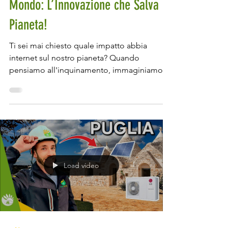
Dentro il Server Più GREEN al
Mondo: L’Innovazione che Salva il
Pianeta!
Ti sei mai chiesto quale impatto abbia
internet sul nostro pianeta? Quando
pensiamo all'inquinamento, immaginiamo
ciminiere che fumano, auto in coda e oceani
pieni di plastica. Ma c’è un’altra forma di
inquinamento, invisibile e sottovalutata:
quella digitale. Internet, con la sua
apparente leggerezza, ha un impatto
ambientale colossale. Ogni ricerca su
Google, ogni video in streaming, ogni email
Load video
che inviamo consuma energia, e questa
energia ha un costo in termini di emission