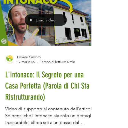
gestione intelligente dell’energi a. Dopo
quasi un anno dalla sua presentazione
ufficial e, abbiamo finalmente avuto
l’opportunità di testarla sul campo. Ma cosa
Load video
rende la Anker Solix X1 così speciale rispetto
ai competitor? Scopriamolo
Davide Calabrò
17 mar 2025
Tempo di lettura: 4 min
L'Intonaco: Il Segreto per una
Casa Perfetta (Parola di Chi Sta
Ristrutturando)
Video di supporto al contenuto dell’articolo.