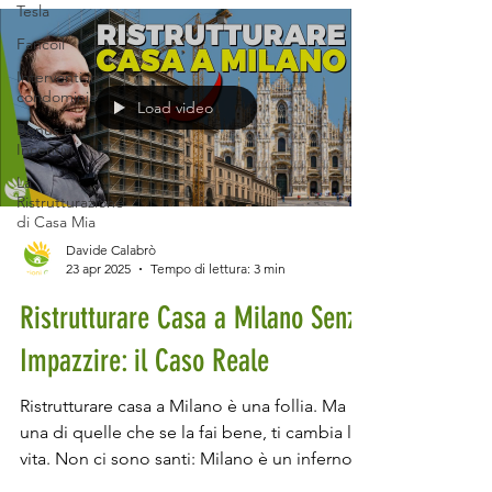
Tra le soluzioni più apprezzate per il
Tesla
riscaldamento domestico, l'impianto
Fancoil
radiante a pavimento sta guadagnando
Interventi in
sempre più attenzione, grazie alla sua
condominio
Load video
capacità di garantire un comfort termico
Bonus e
elevato e un'efficienza energetica
Incentivi
La
Ristrutturazione
di Casa Mia
Davide Calabrò
23 apr 2025
Tempo di lettura: 3 min
Ristrutturare Casa a Milano Senza
Impazzire: il Caso Reale
Ristrutturare casa a Milano è una follia. Ma
una di quelle che se la fai bene, ti cambia la
vita. Non ci sono santi: Milano è un inferno
per chi vuole ristrutturare . Accessi