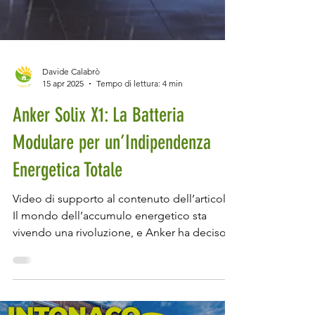
Davide Calabrò
15 apr 2025
Tempo di lettura: 4 min
Anker Solix X1: La Batteria
Modulare per un’Indipendenza
Energetica Totale
Video di supporto al contenuto dell’articolo.
Il mondo dell’accumulo energetico sta
vivendo una rivoluzione, e Anker ha deciso
di lasciare il segno con la Solix X1 , una
batteria di accumulo domestico che
promette modularità, efficienza e una