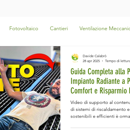
Fotovoltaico
Cantieri
Ventilazione Meccani
pianto a soffitto
Fancoil
Trifase
Impianto a
Davide Calabrò
28 apr 2025
Tempo di lettura
Guida Completa alla P
ervista
Eventi e Premiazioni
Bonus Bollette
Impianto Radiante a P
Comfort e Risparmio 
Bonus e Incentivi
La Ristrutturazione di Casa Mia
Video di supporto al contenu
di sistemi di riscaldamento 
sostenibili e efficienti è orm
vivere in una casa che rispett