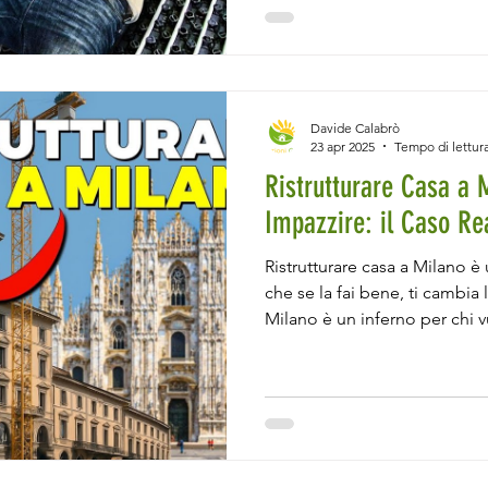
consumi energetici. Tra le so
riscaldamento domestico, l'i
pavimento sta guadagnando 
grazie alla sua capacità di g
elevato e un'efficienza energ
Davide Calabrò
23 apr 2025
Tempo di lettura
Ristrutturare Casa a 
Impazzire: il Caso Re
Ristrutturare casa a Milano è 
che se la fai bene, ti cambia 
Milano è un inferno per chi vu
impossibili, regolamenti cond
ovunque, architetti che parl
idea di cosa sia un kWh. E ne
una casa bella, comoda, effic
pure 100% elettrica e senza g
Ma sai una cosa? S