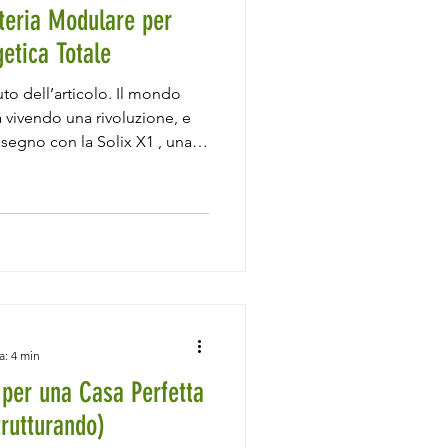
tteria Modulare per
etica Totale
to dell’articolo. Il mondo
 vivendo una rivoluzione, e
l segno con la Solix X1 , una
ico che promette modularità,
elligente dell’energi a. Dopo
entazione ufficial e, abbiamo
tà di testarla sul campo. Ma
i
a: 4 min
 per una Casa Perfetta
trutturando)