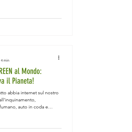
 4 min
GREEN al Mondo:
a il Pianeta!
tto abbia internet sul nostro
ll'inquinamento,
fumano, auto in coda e
’è un’altra forma di
tovalutata: quella digitale.
te leggerezza, ha un impatto