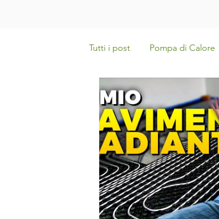
Tutti i post
Pompa di Calore
Direttiva Case Green
Im
Batteria d'Accumulo
Int
Interventi in condominio