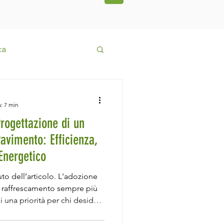
ca
 pavimento
: 7 min
rogettazione di un
Tesla
Fancoil
avimento: Efficienza,
Energetico
to dell’articolo. L'adozione
e raffrescamento sempre più
ai una priorità per chi desidera
i l'ambiente e ottimizzi i