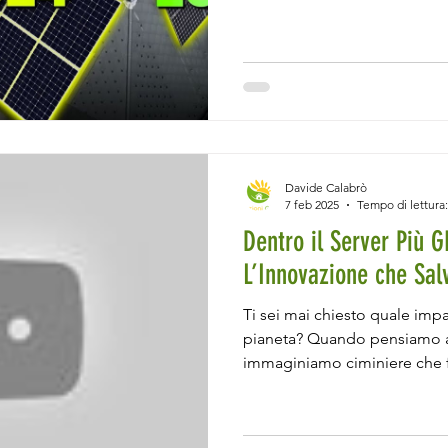
Davide Calabrò
7 feb 2025
Tempo di lettura:
Dentro il Server Più 
L’Innovazione che Salv
Ti sei mai chiesto quale impa
pianeta? Quando pensiamo a
immaginiamo ciminiere che 
oceani pieni di plastica. Ma c
inquinamento, invisibile e sot
Internet, con la sua apparen