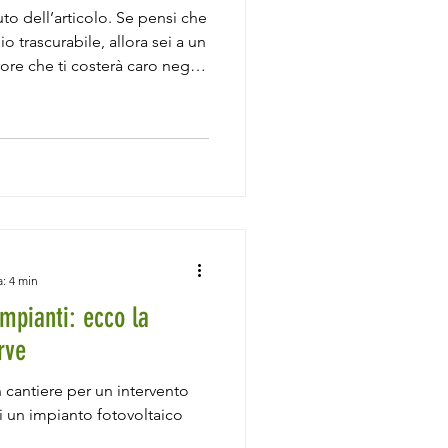
to dell’articolo. Se pensi che
io trascurabile, allora sei a un
re che ti costerà caro negli
 questo strato,
 differenza tra una casa che
a un ambiente sano e uno
n cognizione di causa: sto
oprio nella fase
 demolizioni, imp
a: 4 min
mpianti: ecco la
rve
 cantiere per un intervento
 un impianto fotovoltaico