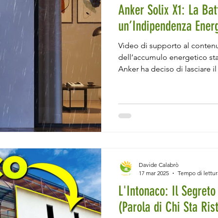
Anker Solix X1: La Ba
un’Indipendenza Energ
Video di supporto al contenu
dell’accumulo energetico sta
Anker ha deciso di lasciare i
batteria di accumulo domest
efficienza e una gestione int
quasi un anno dalla sua pres
finalmente avuto l’opportuni
cosa rende la Anker Solix X1 così speciale rispetto a
competitor? Scopriamolo
Davide Calabrò
17 mar 2025
Tempo di lettur
L'Intonaco: Il Segreto
(Parola di Chi Sta Ris