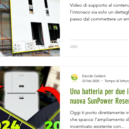
Video di supporto al contenu
l'intonaco sia solo un dettagl
passo dal commettere un erro
anni a venire. Perché? Perché
apparentemente banale, fa la
dura e una che si sfalda, tr
pieno di muffa. E lo dico co
ristrutturando casa e sono pr
dell’intonaco. Dopo mesi tra
Davide Calabrò
23 feb 2025
Tempo di lettur
Una batteria per due i
nuova SunPower Rese
Oggi ti porto direttamente in
che spacca: l’ampliamento di
incentivato esistente con...