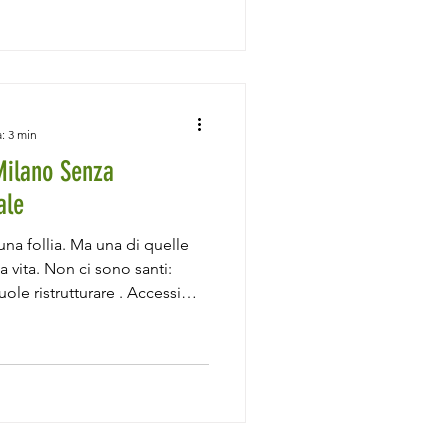
luzioni più apprezzate per il
mpianto radiante a
sempre più attenzione,
arantire un comfort termico
etica
: 3 min
Milano Senza
ale
una follia. Ma una di quelle
la vita. Non ci sono santi:
ole ristrutturare . Accessi
ominiali da anni '70, vincoli
ano di estetica e non hanno
l mezzo ci sei tu, che vuoi
iente, sostenibile, magari
as. Sì, certo. Buona fortuna.