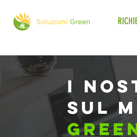
RICHI
i nos
sul 
gree