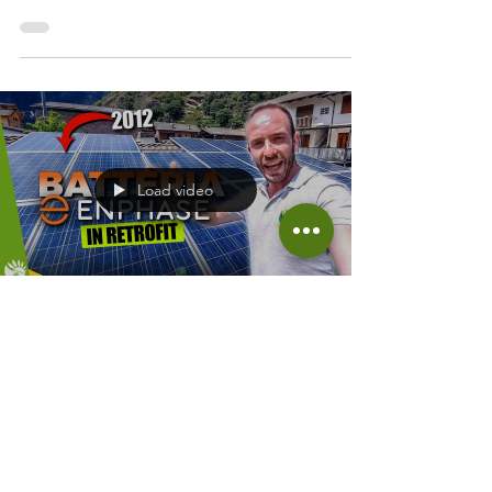
Cos’è una Batteria al Sale e Come Funziona?
Una delle innovazioni più interessanti nel
campo dell’accumulo energetico è la
batteria al sale . A differenza delle batterie
agli ioni di litio, che attualmente dominano il
mercato, queste batterie sfruttano il sodio –
una risorsa molto più comune e facile da
reperire. Il principio di funzionamento è
piuttosto innovativo: il sodio contenuto nella
Load video
batteria viene riscaldato fino a 270°C,
Davide Calabrò
27 nov 2024
Tempo di lettura: 3 min
È possibile montare una nuova