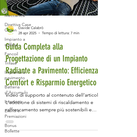
Cantieri
Ventilazione
Meccanica
Direttiva Case
Davide Calabrò
Green
28 apr 2025
Tempo di lettura: 7 min
Impianto a
Guida Completa alla
soffitto
Fancoil
Progettazione di un Impianto
Trifase
Radiante a Pavimento: Efficienza,
Impianto a
pavimento
Comfort e Risparmio Energetico
Batteria
d'Accumulo
Video di supporto al contenuto dell’articolo.
Intervista
L'adozione di sistemi di riscaldamento e
raffrescamento sempre più sostenibili e
Eventi e
Premiazioni
efficienti è ormai una priorità per chi
desidera vivere in una casa che rispetti
Bonus
Bollette
l'ambiente e ottimizzi i consumi energetici.