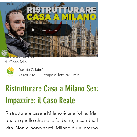
Tra le soluzioni più apprezzate per il
Tesla
riscaldamento domestico, l'impianto
Fancoil
radiante a pavimento sta guadagnando
Interventi in
sempre più attenzione, grazie alla sua
condominio
Load video
capacità di garantire un comfort termico
Bonus e
elevato e un'efficienza energetica
Incentivi
La
Ristrutturazione
di Casa Mia
Davide Calabrò
23 apr 2025
Tempo di lettura: 3 min
Ristrutturare Casa a Milano Senza
Impazzire: il Caso Reale
Ristrutturare casa a Milano è una follia. Ma
una di quelle che se la fai bene, ti cambia la
vita. Non ci sono santi: Milano è un inferno
per chi vuole ristrutturare . Accessi