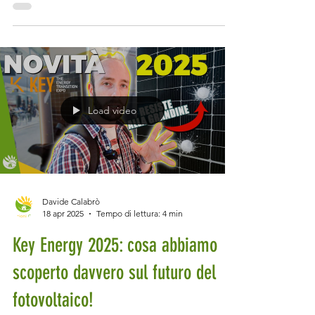
impossibili, regolamenti condominiali da
anni '70, vincoli ovunque, architetti che
parlano di estetica e non hanno idea di cosa
sia un kWh. E nel mezzo ci sei tu, che vuoi
una casa bella, comoda, efficiente,
sostenibile, magari pure 100% elettrica e
Load video
senza gas. Sì, certo. Buona fortuna. Ma sai
una cosa? S
Davide Calabrò
18 apr 2025
Tempo di lettura: 4 min
Key Energy 2025: cosa abbiamo
scoperto davvero sul futuro del
fotovoltaico!