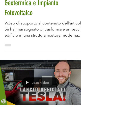
Sostenibile con Pompa di Calore
Geotermica e Impianto
Fotovoltaico
Video di supporto al contenuto dell’articolo.
Se hai mai sognato di trasformare un vecchio
edificio in una struttura ricettiva moderna,
confortevole ed ecologicamente
sostenibile, allora preparati a scoprire un
progetto incredibile che abbiamo seguito.
Parliamo di un albergo a zero emissioni di
gas, dove la tecnologia e la sostenibilità si
intrecciano per creare un esempio di
eccellenza nel cuore del Roero. Come
Load video
funziona la geotermia? Quali impianti
servono per realizzare un