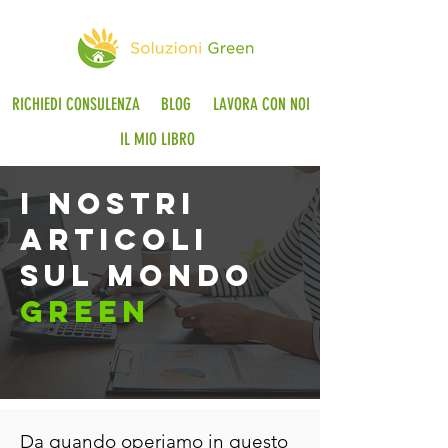
RICHIEDI CONSULENZA
BLOG
LAVORA CON NOI
IL MIO LIBRO
i nostri
articoli
sul mondo
green
Da quando operiamo in questo