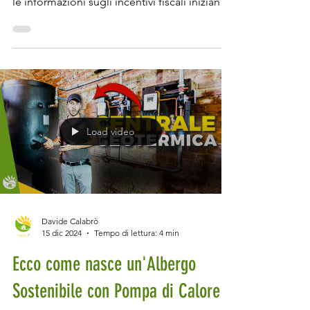
Video di supporto al contenuto dell’articolo.
Siamo finalmente arrivati alla fine del 2024 e
le informazioni sugli incentivi fiscali iniziano
ad essere un po' più chiare, anche se sono
ancora bozze di quella che poi sarà la legge
definitiva. Che tu stia pensando di
ristrutturare casa o abbia bisogno di
sostituire la caldaia, è fondamentale capire
come funzionano gli incentivi e le detrazioni
fiscali per l'efficienza energetica e le
Load video
ristrutturazioni nel 2025. In questo articol
Davide Calabrò
15 dic 2024
Tempo di lettura: 4 min
Ecco come nasce un'Albergo