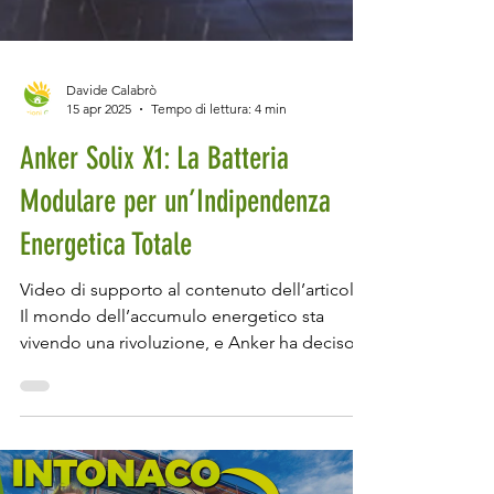
Davide Calabrò
15 apr 2025
Tempo di lettura: 4 min
Anker Solix X1: La Batteria
Modulare per un’Indipendenza
Energetica Totale
Video di supporto al contenuto dell’articolo.
Il mondo dell’accumulo energetico sta
vivendo una rivoluzione, e Anker ha deciso
di lasciare il segno con la Solix X1 , una
batteria di accumulo domestico che
promette modularità, efficienza e una