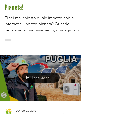
Dentro il Server Più GREEN al
Mondo: L’Innovazione che Salva il
Pianeta!
Ti sei mai chiesto quale impatto abbia
internet sul nostro pianeta? Quando
pensiamo all'inquinamento, immaginiamo
ciminiere che fumano, auto in coda e oceani
pieni di plastica. Ma c’è un’altra forma di
inquinamento, invisibile e sottovalutata:
quella digitale. Internet, con la sua
apparente leggerezza, ha un impatto
ambientale colossale. Ogni ricerca su
Google, ogni video in streaming, ogni email
Load video
che inviamo consuma energia, e questa
energia ha un costo in termini di emission