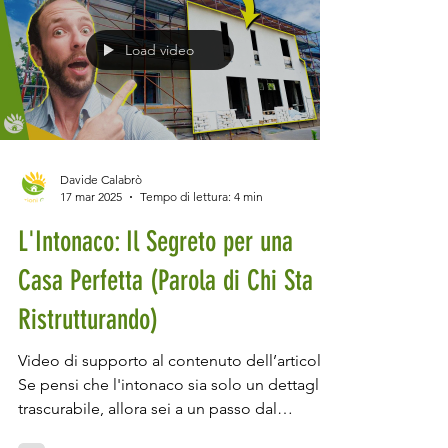
gestione intelligente dell’energi a. Dopo
quasi un anno dalla sua presentazione
ufficial e, abbiamo finalmente avuto
l’opportunità di testarla sul campo. Ma cosa
Load video
rende la Anker Solix X1 così speciale rispetto
ai competitor? Scopriamolo
Davide Calabrò
17 mar 2025
Tempo di lettura: 4 min
L'Intonaco: Il Segreto per una
Casa Perfetta (Parola di Chi Sta
Ristrutturando)
Video di supporto al contenuto dell’articolo.
Se pensi che l'intonaco sia solo un dettaglio