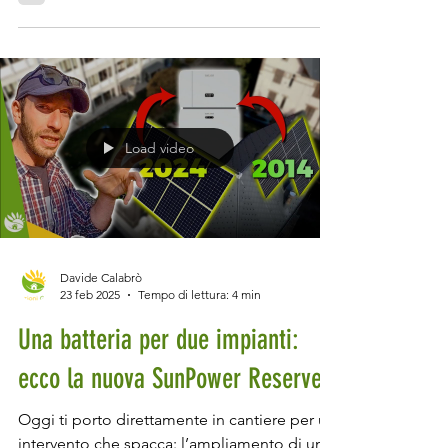
trascurabile, allora sei a un passo dal
commettere un errore che ti costerà caro
negli anni a venire. Perché? Perché questo
strato, apparentemente banale, fa la
differenza tra una casa che dura e una che si
sfalda, tra un ambiente sano e uno pieno di
muffa. E lo dico con cognizione di causa: sto
ristrutturando casa e sono proprio nella fase
Load video
dell’intonaco. Dopo mesi tra demolizioni,
imp
Davide Calabrò
23 feb 2025
Tempo di lettura: 4 min
Una batteria per due impianti:
ecco la nuova SunPower Reserve