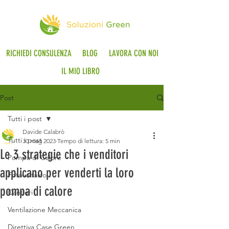
RICHIEDI CONSULENZA
BLOG
LAVORA CON NOI
IL MIO LIBRO
Post
Tutti i post
Davide Calabrò
Tutti i post
30 mag 2023
Tempo di lettura: 5 min
Le 3 strategie che i venditori
Pompa di Calore
applicano per venderti la loro
Fotovoltaico
pompa di calore
Cantieri
Ventilazione Meccanica
Direttiva Case Green