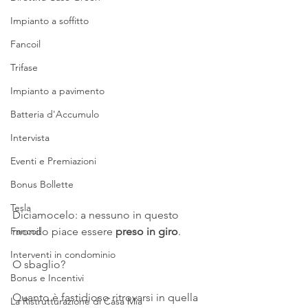
Impianto a soffitto
Fancoil
Trifase
Impianto a pavimento
Batteria d'Accumulo
Intervista
Eventi e Premiazioni
Bonus Bollette
Tesla
Diciamocelo: a nessuno in questo 
Fancoil
mondo piace essere
 preso in giro
. 
Interventi in condominio
O sbaglio?
Bonus e Incentivi
Quanto è fastidioso ritrovarsi in quella 
La Ristrutturazione di Casa Mia