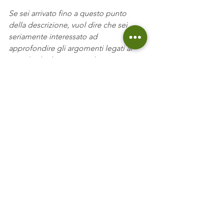
Se sei arrivato fino a questo punto 
della descrizione, vuol dire che sei 
seriamente interessato ad 
approfondire gli argomenti legati al 
mondo degli impianti ad energia 
rinnovabili.
Se non vuoi perderti nessun video 
iscriviti al nostro
canale Youtube
𝗖𝗢𝗡𝗦𝗨𝗟𝗘𝗡𝗭𝗔 𝗘𝗡𝗘𝗥𝗚𝗘𝗧𝗜𝗖𝗔 ®
Non sai cosa fare? Non sai di chi 
fidarti? Richiedi la nostra 
Consulenza 
Energetica Professionale
, il servizio che 
ha rivoluzionato il settore!
𝗟𝗜𝗕𝗥𝗜 
📚