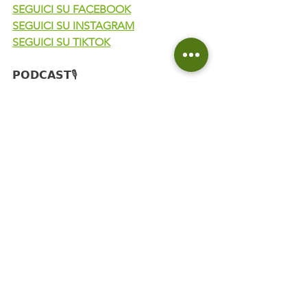
SEGUICI SU FACEBOOK
SEGUICI SU INSTAGRAM
SEGUICI SU TIKTOK
𝗣𝗢𝗗𝗖𝗔𝗦𝗧🎙️
DIVENTA INDIPENDENTE. Parlo di 
indipendenza energetica
FAQ THE GAS. Rispondo alle vostre 
domande sul mondo green
energierinnovabili
davide soluzioni green
Pompa di Calore
risparmio
bollette
indipendenza energetica
soluzionigreen
Fotovoltaico
comfort
costo
riscaldamento
soluzioni green
energia solare
casazerø
Impianto Fotovoltaico
ventilazione meccanica
incentivi
progettazione
gas
cantiere
Fotovoltaico