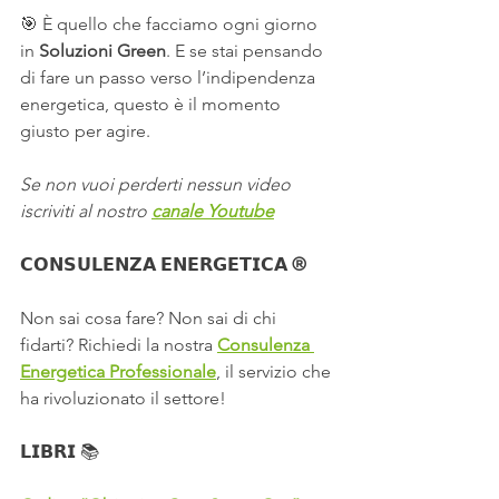
🎯 È quello che facciamo ogni giorno 
in 
Soluzioni Green
. E se stai pensando 
di fare un passo verso l’indipendenza 
energetica, questo è il momento 
giusto per agire.
Se non vuoi perderti nessun video 
iscriviti al nostro 
canale Youtube
𝗖𝗢𝗡𝗦𝗨𝗟𝗘𝗡𝗭𝗔 𝗘𝗡𝗘𝗥𝗚𝗘𝗧𝗜𝗖𝗔 ®
Non sai cosa fare? Non sai di chi 
fidarti? Richiedi la nostra 
Consulenza 
Energetica Professionale
, il servizio che 
ha rivoluzionato il settore!
𝗟𝗜𝗕𝗥𝗜 
📚