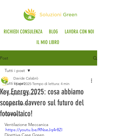
RICHIEDI CONSULENZA
BLOG
LAVORA CON NOI
IL MIO LIBRO
Post
Tutti i post
Davide Calabrò
Tutti i post
18 apr 2025
Tempo di lettura: 4 min
Key Energy 2025: cosa abbiamo
Pompa di Calore
scoperto davvero sul futuro del
Fotovoltaico
fotovoltaico!
Cantieri
Ventilazione Meccanica
https://youtu.be/RNseJq4r8ZI
Direttiva Case Green