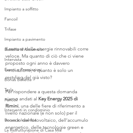
Impianto a soffitto
Fancoil
Trifase
Impianto a pavimento
Il settore delle energie rinnovabili corre 
Batteria d'Accumulo
veloce. Ma quanto di ciò che ci viene 
Intervista
proposto ogni anno è davvero 
Eventi e Premiazioni
innovazione, e quanto è solo un 
restyling del già visto?
Bonus Bollette
Tesla
Per rispondere a questa domanda 
siamo andati al 
Key Energy 2025 di 
Fancoil
Rimini
, una delle fiere di riferimento a 
Interventi in condominio
livello nazionale (e non solo) per il 
mondo del fotovoltaico, dell’accumulo 
Bonus e Incentivi
energetico, delle tecnologie green e 
La Ristrutturazione di Casa Mia