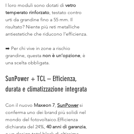
I loro moduli sono dotati di 
vetro 
temperato rinforzato
, testato contro 
urti da grandine fino a 55 mm. Il 
risultato? Niente più reti metalliche 
antiestetiche che riducono l’efficienza.
➡️ Per chi vive in zone a rischio 
grandine, questa 
non è un’opzione
, è 
una scelta obbligata.
SunPower + TCL – Efficienza, 
durata e climatizzazione integrata
Con il nuovo 
Maxeon 7
, 
SunPower
 si 
conferma uno dei brand più solidi nel 
mondo del fotovoltaico.Efficienza 
dichiarata del 24%, 
40 anni di garanzia
, 
e un design total black di altissima 