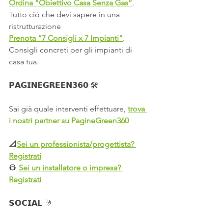
Ordina “Obiettivo Casa Senza Gas”
. 
Tutto ciò che devi sapere in una 
ristrutturazione
Prenota “7 Consigli x 7 Impianti”
. 
Consigli concreti per gli impianti di 
casa tua.
𝗣𝗔𝗚𝗜𝗡𝗘𝗚𝗥𝗘𝗘𝗡𝟯𝟲𝟬 🛠️
Sai già quale interventi effettuare, 
trova 
i nostri partner su PagineGreen360
📐
Sei un professionista/progettista? 
Registrati
👷 
Sei un installatore o impresa? 
Registrati
𝗦𝗢𝗖𝗜𝗔𝗟 🤳