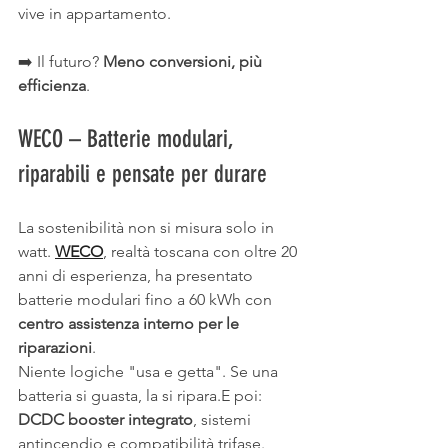
vive in appartamento.
➡️ Il futuro? 
Meno conversioni, più 
efficienza
.
WECO – Batterie modulari, 
riparabili e pensate per durare
La sostenibilità non si misura solo in 
watt. 
WECO
, realtà toscana con oltre 20 
anni di esperienza, ha presentato 
batterie modulari fino a 60 kWh con 
centro assistenza interno per le 
riparazioni
.
Niente logiche "usa e getta". Se una 
batteria si guasta, la si ripara.E poi: 
DCDC booster integrato
, sistemi 
antincendio e compatibilità trifase.