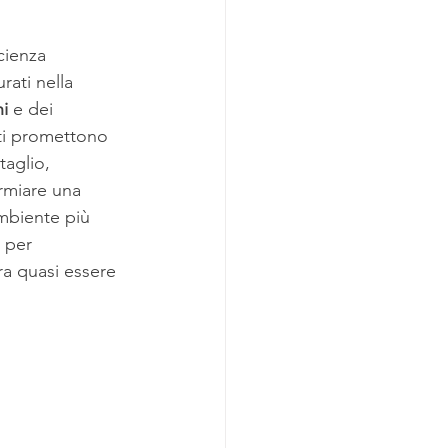
cienza 
rati nella 
i
 e dei 
 ti promettono 
taglio, 
armiare una 
ambiente più 
 per 
ra quasi essere 