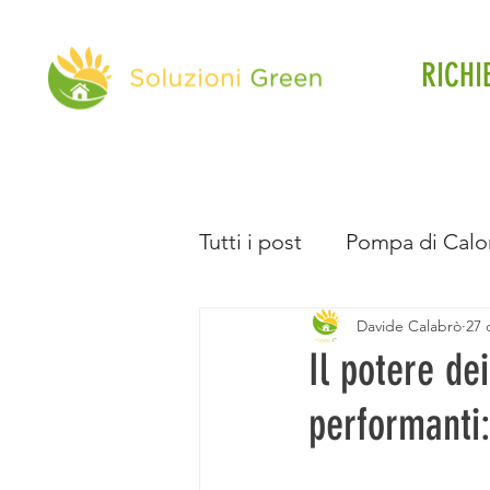
RICHI
Tutti i post
Pompa di Calo
Davide Calabrò
27 
Direttiva Case Green
Il potere de
performanti:
Batteria d'Accumulo