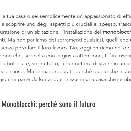
o la tua casa o sei semplicemente un appassionato di effi
a scoprire uno degli aspetti più cruciali e, spesso, trascu
urazione di un'abitazione: l'installazione dei 
monoblocch
ti
. Ma non parliamo dei serramenti qualsiasi, quelli che
i senza però fare il loro lavoro. No, oggi entriamo nel det
ione che, se scelta con la giusta attenzione, ti farà risp
la bolletta e, soprattutto, ti permetterà di vivere in un 
silenzioso. Ma prima, preparati, perché quello che ti sto
gio che parte da lontano, e finisce in una casa che semb
i Monoblocchi: perché sono il futuro