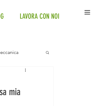
OG
LAVORA CON NOI
Meccanica
anto a pavimento
asa mia
tte
Tesla