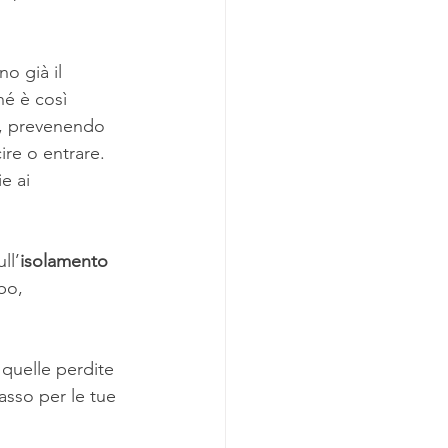
o già il 
hé è così 
a, prevenendo 
ire o entrare. 
e ai 
ll’
isolamento 
bo, 
 quelle perdite 
asso per le tue 