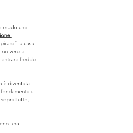
 in modo che 
zione 
pirare” la casa 
i un vero e 
 entrare freddo 
a è diventata 
 fondamentali. 
 soprattutto, 
meno una 