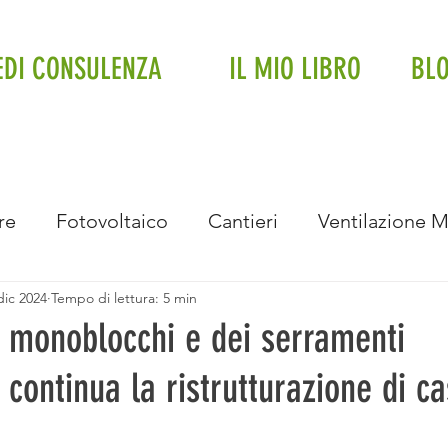
EDI CONSULENZA
IL MIO LIBRO
BL
re
Fotovoltaico
Cantieri
Ventilazione 
dic 2024
Tempo di lettura: 5 min
Impianto a soffitto
Fancoil
Trifase
Impi
i monoblocchi e dei serramenti
 continua la ristrutturazione di c
Intervista
Eventi e Premiazioni
Bonus Bolle