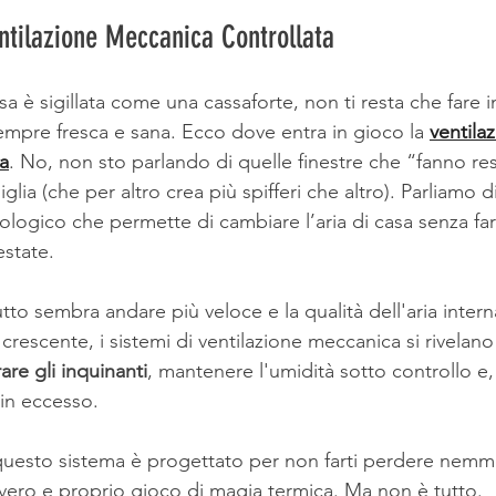
ntilazione Meccanica Controllata
sa è sigillata come una cassaforte, non ti resta che fare
a sempre fresca e sana. Ecco dove entra in gioco la 
ventila
a
. No, non sto parlando di quelle finestre che “fanno res
lia (che per altro crea più spifferi che altro). Parliamo d
ologico che permette di cambiare l’aria di casa senza far
estate.
o sembra andare più veloce e la qualità dell'aria intern
rescente, i sistemi di ventilazione meccanica si rivelano
trare gli inquinanti
, mantenere l'umidità sotto controllo e,
 in eccesso. 
 questo sistema è progettato per non farti perdere nem
 vero e proprio gioco di magia termica
.
 Ma non è tutto. 