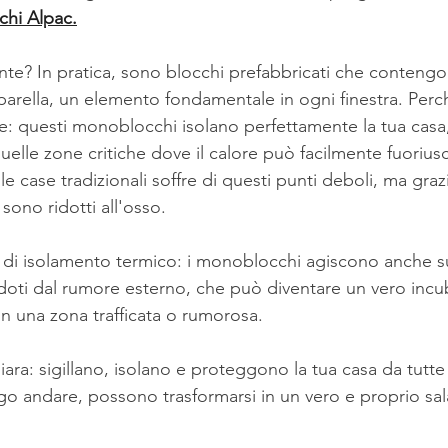
chi Alpac.
e? In pratica, sono blocchi prefabbricati che contengon
parella, un elemento fondamentale in ogni finestra. Perc
e: questi monoblocchi isolano perfettamente la tua cas
quelle zone critiche dove il calore può facilmente fuoriusc
e case tradizionali soffre di questi punti deboli, ma grazi
ono ridotti all'osso.
o di isolamento termico: i monoblocchi agiscono anche su
oti dal rumore esterno, che può diventare un vero incu
in una zona trafficata o rumorosa. 
iara: sigillano, isolano e proteggono la tua casa da tutte
go andare, possono trasformarsi in un vero e proprio sal