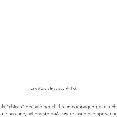
La gattaiola Ingenius My Pet
cola “chicca” pensata per chi ha un compagno peloso ch
to o un cane, sai quanto può essere fastidioso aprire co