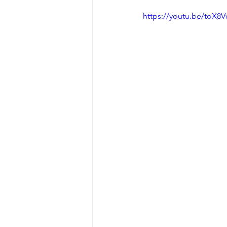
Fancoil
Interventi in
https://youtu.be/toX8