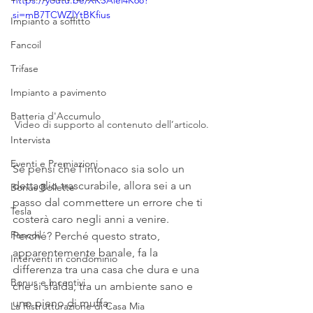
https://youtu.be/XKSAlel4K68?
si=mB7TCWZlYtBKfius
Impianto a soffitto
Fancoil
Trifase
Impianto a pavimento
Batteria d'Accumulo
Video di supporto al contenuto dell’articolo.
Intervista
Eventi e Premiazioni
Se pensi che l'intonaco sia solo un 
dettaglio trascurabile, allora sei a un 
Bonus Bollette
passo dal commettere un errore che ti 
Tesla
costerà caro negli anni a venire. 
Fancoil
Perché? Perché questo strato, 
apparentemente banale, fa la 
Interventi in condominio
differenza tra una casa che dura e una 
Bonus e Incentivi
che si sfalda, tra un ambiente sano e 
uno pieno di muffa.
La Ristrutturazione di Casa Mia