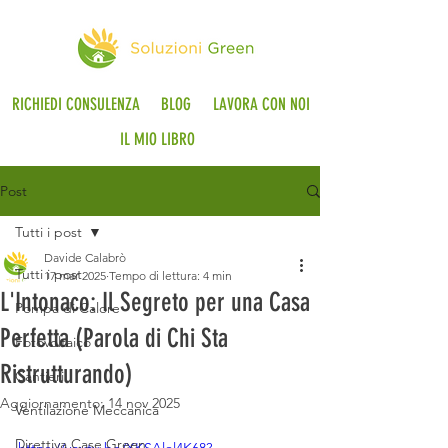
RICHIEDI CONSULENZA
BLOG
LAVORA CON NOI
IL MIO LIBRO
Post
Tutti i post
Davide Calabrò
Tutti i post
17 mar 2025
Tempo di lettura: 4 min
L'Intonaco: Il Segreto per una Casa
Pompa di Calore
Perfetta (Parola di Chi Sta
Fotovoltaico
Ristrutturando)
Cantieri
Aggiornamento:
14 nov 2025
Ventilazione Meccanica
Direttiva Case Green