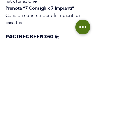
ristrutturazione
Prenota “7 Consigli x 7 Impianti”
. 
Consigli concreti per gli impianti di 
casa tua.
𝗣𝗔𝗚𝗜𝗡𝗘𝗚𝗥𝗘𝗘𝗡𝟯𝟲𝟬 🛠️
Sai già quale interventi effettuare, 
trova 
i nostri partner su PagineGreen360
📐
Sei un professionista/progettista? 
Registrati
👷 
Sei un installatore o impresa? 
Registrati
𝗦𝗢𝗖𝗜𝗔𝗟 🤳
SEGUICI SU FACEBOOK
SEGUICI SU INSTAGRAM