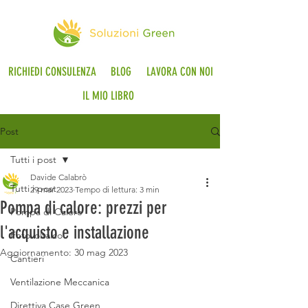
RICHIEDI CONSULENZA
BLOG
LAVORA CON NOI
IL MIO LIBRO
Post
Tutti i post
Davide Calabrò
Tutti i post
29 mar 2023
Tempo di lettura: 3 min
Pompa di calore: prezzi per
Pompa di Calore
l'acquisto e installazione
Fotovoltaico
Aggiornamento:
30 mag 2023
Cantieri
Ventilazione Meccanica
Direttiva Case Green