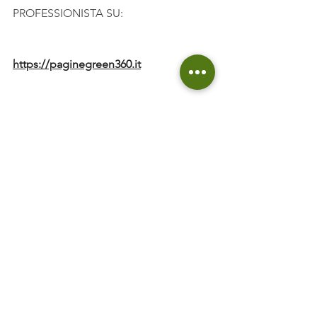
PROFESSIONISTA SU:
https://paginegreen360.it
📖 IL MIO NUOVO LIBRO "Obiettivo 
Casa Senza Gas" IS OUT....RICHIEDILO 
SUBITO 👇🏻
https://www.soluzionigreen.it/obiettivo-
casa-senza-gas
NON perderti il 1° numero in assoluto 
della nostra nuova RIVISTA “Casa 
Green 360” 🗞 clicca qui: