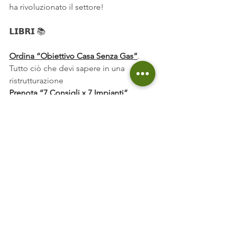
ha rivoluzionato il settore!
𝗟𝗜𝗕𝗥𝗜 
📚
Ordina “Obiettivo Casa Senza Gas”
. 
Tutto ciò che devi sapere in una 
ristrutturazione
Prenota “7 Consigli x 7 Impianti”
. 
Consigli concreti per gli impianti di 
casa tua.  
𝗣𝗔𝗚𝗜𝗡𝗘𝗚𝗥𝗘𝗘𝗡𝟯𝟲𝟬 🛠️
Sai già quale interventi effettuare, 
trova 
i nostri partner su PagineGreen360
📐
Sei un professionista/progettista? 
Registrati
👷 
Sei un installatore o impresa? 
Registrati 