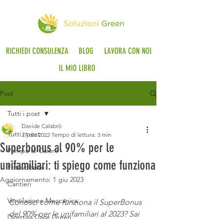
RICHIEDI CONSULENZA
BLOG
LAVORA CON NOI
IL MIO LIBRO
Post
Tutti i post
Davide Calabrò
Tutti i post
27 dic 2022
Tempo di lettura: 3 min
Superbonus al 90% per le
Pompa di Calore
unifamiliari: ti spiego come funziona
Fotovoltaico
Aggiornamento:
1 giu 2023
Cantieri
Ventilazione Meccanica
Conosci come funziona il SuperBonus 
del 90% per le unifamiliari al 2023? Sai 
Direttiva Case Green