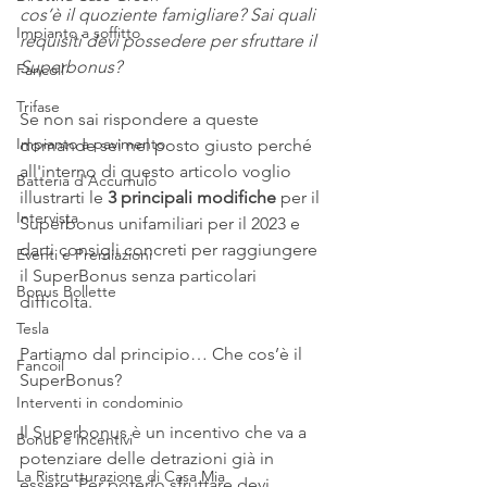
cos’è il quoziente famigliare? Sai quali 
Impianto a soffitto
requisiti devi possedere per sfruttare il 
Superbonus?
Fancoil
Trifase
Se non sai rispondere a queste 
Impianto a pavimento
domande sei nel posto giusto perché 
all'interno di questo articolo voglio 
Batteria d'Accumulo
illustrarti le
 3 principali modifiche 
per il 
Intervista
Superbonus unifamiliari per il 2023 e 
darti consigli concreti per raggiungere 
Eventi e Premiazioni
il SuperBonus senza particolari 
Bonus Bollette
difficoltà.
Tesla
Partiamo dal principio… Che cos’è il 
Fancoil
SuperBonus?
Interventi in condominio
Il Superbonus è un incentivo che va a 
Bonus e Incentivi
potenziare delle detrazioni già in 
La Ristrutturazione di Casa Mia
essere. Per poterlo sfruttare devi 