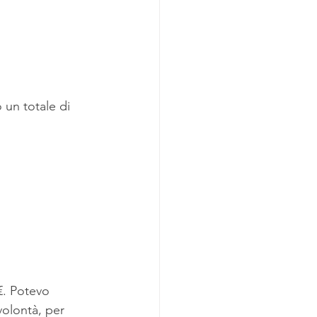
 un totale di 
€. Potevo 
olontà, per 