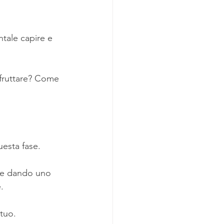
tale capire e 
sfruttare? Come 
esta fase. 
i e dando uno 
.
utuo.