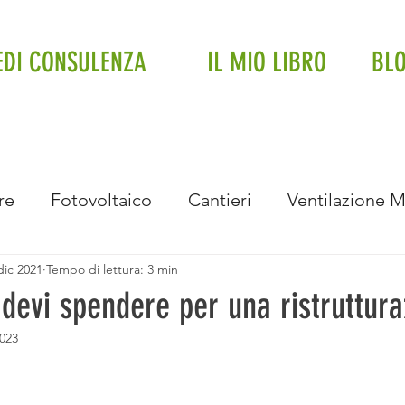
EDI CONSULENZA
IL MIO LIBRO
BL
re
Fotovoltaico
Cantieri
Ventilazione 
dic 2021
Tempo di lettura: 3 min
Impianto a soffitto
Fancoil
Trifase
Impi
 devi spendere per una ristruttur
023
Intervista
Eventi e Premiazioni
Bonus Bolle