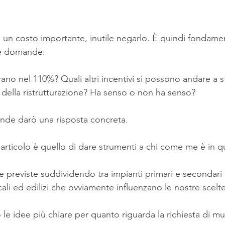
a un costo importante, inutile negarlo. È quindi fondamen
ne domande:
trano nel 110%? Quali altri incentivi si possono andare a 
o della ristrutturazione? Ha senso o non ha senso?
nde darò una risposta concreta.
articolo è quello di dare strumenti a chi come me è in qu
ese previste suddividendo tra impianti primari e secondar
ali ed edilizi che ovviamente influenzano le nostre scelte
le idee più chiare per quanto riguarda la richiesta di m