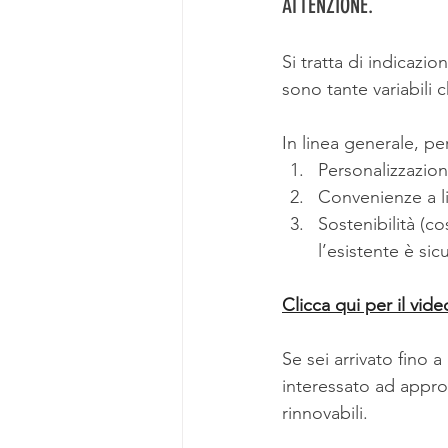
ATTENZIONE.
Si tratta di indicazi
sono tante variabili 
In linea generale, pe
Personalizzazio
Convenienze a li
Sostenibilità (
l’esistente è sic
Clicca qui per il vid
Se sei arrivato fino 
interessato ad appro
rinnovabili.