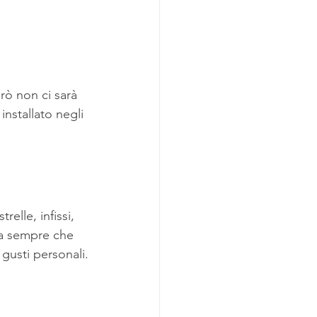
rò non ci sarà 
nstallato negli 
elle, infissi, 
da sempre che 
 gusti personali.