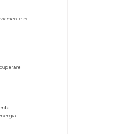
vviamente ci 
ecuperare 
ente 
energia 