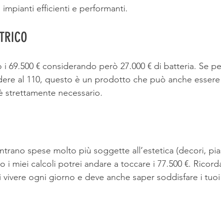
 impianti efficienti e performanti.
TTRICO
 i 69.500 € considerando però 27.000 € di batteria. Se pe
edere al 110, questo è un prodotto che può anche essere i
 è strettamente necessario.
trano spese molto più soggette all’estetica (decori, piastr
 i miei calcoli potrei andare a toccare i 77.500 €. Ricor
i vivere ogni giorno e deve anche saper soddisfare i tuoi