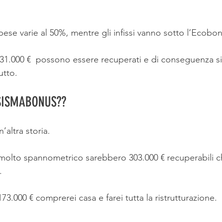
spese varie al 50%, mentre gli infissi vanno sotto l’Ecobo
1.000 €  possono essere recuperati e di conseguenza si
utto.
SISMABONUS??
’altra storia.
olto spannometrico sarebbero 303.000 € recuperabili che
.
3.000 € comprerei casa e farei tutta la ristrutturazione.