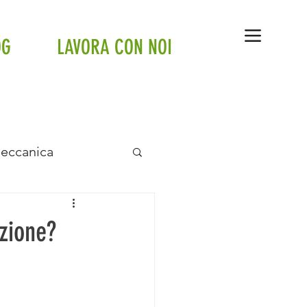
OG
LAVORA CON NOI
Meccanica
anto a pavimento
azione?
tte
Tesla