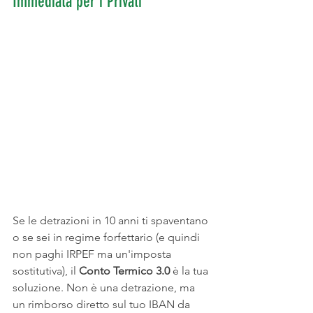
Immediata per i Privati
Se le detrazioni in 10 anni ti spaventano 
o se sei in regime forfettario (e quindi 
non paghi IRPEF ma un'imposta 
sostitutiva), il 
Conto Termico 3.0
 è la tua 
soluzione. Non è una detrazione, ma 
un rimborso diretto sul tuo IBAN da 