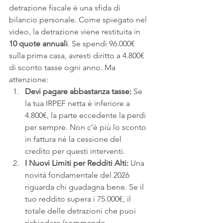
detrazione fiscale è una sfida di 
bilancio personale. Come spiegato nel 
video, la detrazione viene restituita in 
10 quote annuali
. Se spendi 96.000€ 
sulla prima casa, avresti diritto a 4.800€ 
di sconto tasse ogni anno. Ma 
attenzione:
Devi pagare abbastanza tasse:
 Se 
la tua IRPEF netta è inferiore a 
4.800€, la parte eccedente la perdi 
per sempre. Non c’è più lo sconto 
in fattura né la cessione del 
credito per questi interventi.
I Nuovi Limiti per Redditi Alti:
 Una 
novità fondamentale del 2026 
riguarda chi guadagna bene. Se il 
tuo reddito supera i 75.000€, il 
totale delle detrazioni che puoi 
richiedere (sommando 