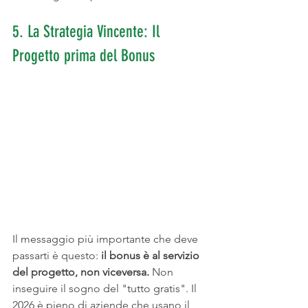
5. La Strategia Vincente: Il 
Progetto prima del Bonus
Il messaggio più importante che deve 
passarti è questo: 
il bonus è al servizio 
del progetto, non viceversa.
 Non 
inseguire il sogno del "tutto gratis". Il 
2026 è pieno di aziende che usano il 