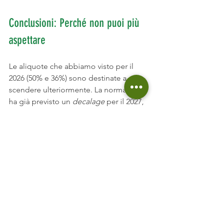
Conclusioni: Perché non puoi più 
aspettare
Le aliquote che abbiamo visto per il 
2026 (50% e 36%) sono destinate a 
scendere ulteriormente. La normativa 
ha già previsto un 
decalage
 per il 2027, 
dove la prima casa passerà al 36% e la 
seconda al 30%. Il 2026 è dunque 
l'ultimo anno per agganciare le 
percentuali più alte della "nuova era".
Ristrutturare ed efficientare oggi non è 
un costo, è una difesa del tuo 
patrimonio. Una casa in Classe G nel 
2026 vale molto meno di quanto valeva 
tre anni fa; una casa in Classe A, dotata 