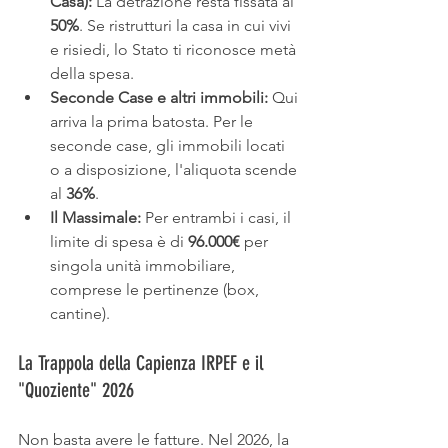
Casa):
 La detrazione resta fissata al 
50%
. Se ristrutturi la casa in cui vivi 
e risiedi, lo Stato ti riconosce metà 
della spesa.
Seconde Case e altri immobili:
 Qui 
arriva la prima batosta. Per le 
seconde case, gli immobili locati 
o a disposizione, l'aliquota scende 
al 
36%
.
Il Massimale:
 Per entrambi i casi, il 
limite di spesa è di 
96.000€
 per 
singola unità immobiliare, 
comprese le pertinenze (box, 
cantine).
La Trappola della Capienza IRPEF e il 
"Quoziente" 2026
Non basta avere le fatture. Nel 2026, la 