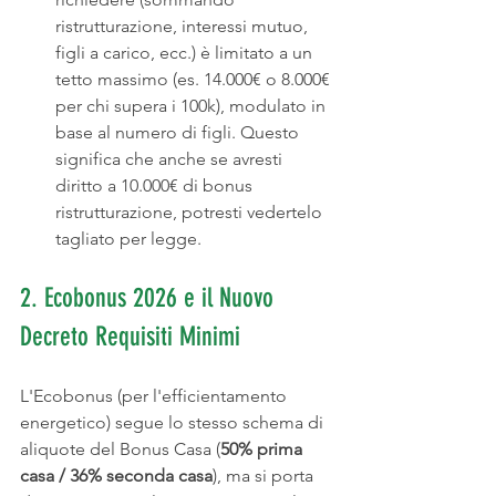
ristrutturazione, interessi mutuo, 
figli a carico, ecc.) è limitato a un 
tetto massimo (es. 14.000€ o 8.000€ 
per chi supera i 100k), modulato in 
base al numero di figli. Questo 
significa che anche se avresti 
diritto a 10.000€ di bonus 
ristrutturazione, potresti vedertelo 
tagliato per legge.
2. Ecobonus 2026 e il Nuovo 
Decreto Requisiti Minimi
L'Ecobonus (per l'efficientamento 
energetico) segue lo stesso schema di 
aliquote del Bonus Casa (
50% prima 
casa / 36% seconda casa
), ma si porta 