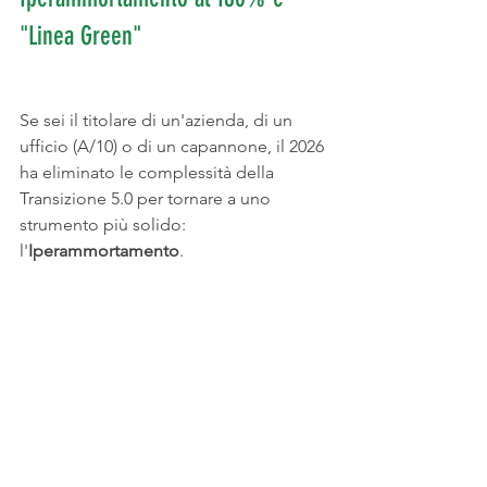
"Linea Green"
Se sei il titolare di un'azienda, di un 
ufficio (A/10) o di un capannone, il 2026 
ha eliminato le complessità della 
Transizione 5.0 per tornare a uno 
strumento più solido: 
l'
Iperammortamento
.