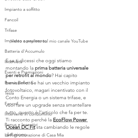
Impianto a soffitto
Fancoil
Trifase
Impianto a pavimento
Video completo sul mio canale YouTube
Batteria d'Accumulo
E se ti dicessi che oggi stiamo 
Intervista
montando la 
prima batteria universale 
Eventi e Premiazioni
per retrofit al mondo
? Hai capito 
benissimo. Se hai un vecchio impianto 
Bonus Bollette
fotovoltaico, magari incentivato con il 
Tesla
Conto Energia o un sistema trifase, e 
Fancoil
vuoi fare un upgrade senza smantellare 
tutto, questo è l’articolo che fa per te. 
Interventi in condominio
Ti racconto perché la 
EcoFlow Power 
Bonus e Incentivi
Ocean DC Fit
 sta cambiando le regole 
del gioco.
La Ristrutturazione di Casa Mia