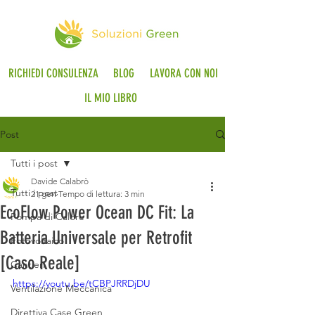
RICHIEDI CONSULENZA
BLOG
LAVORA CON NOI
IL MIO LIBRO
Post
Tutti i post
Davide Calabrò
Tutti i post
21 gen
Tempo di lettura: 3 min
EcoFlow Power Ocean DC Fit: La
Pompa di Calore
Batteria Universale per Retrofit
Fotovoltaico
[Caso Reale]
Cantieri
https://youtu.be/tCBPJRRDjDU
Ventilazione Meccanica
Direttiva Case Green