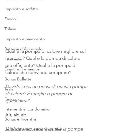
Impianto a soffitto
Fancoil
Trifase
Impianto a pavimento
Batteria d'Accumulo
Qual è la pompa di calore migliore sul 
mercato? Qual è la pompa di calore 
Intervista
più efficiente? Qual è la pompa di 
Eventi e Premiazioni
calore che conviene comprare?
Bonus Bollette
Davide cosa ne pensi di questa pompa 
Tesla
di calore? È meglio o peggio di 
Fancoil
quest’altra?
Interventi in condominio
Alt, alt, alt.
Bonus e Incentivi
Vuoi davvero sapere qual è la pompa 
La Ristrutturazione di Casa Mia