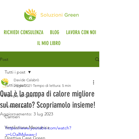
RICHIEDI CONSULENZA
BLOG
LAVORA CON NOI
IL MIO LIBRO
Post
Tutti i post
Davide Calabrò
Tutti i post
24 giu 2021
Tempo di lettura: 5 min
Qual è la pompa di calore migliore
Pompa di Calore
sul mercato? Scopriamolo insieme!
Fotovoltaico
Aggiornamento:
3 lug 2023
Cantieri
Ventilazione Meccanica
https://www.youtube.com/watch?
v=LOalMdwaw-I
Direttiva Case Green