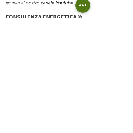
iscriviti al nostro 
canale Youtube
𝗖𝗢𝗡𝗦𝗨𝗟𝗘𝗡𝗭𝗔 𝗘𝗡𝗘𝗥𝗚𝗘𝗧𝗜𝗖𝗔 ®
Non sai cosa fare? Non sai di chi 
fidarti? Richiedi la nostra 
Consulenza 
Energetica Professionale
, il servizio che 
ha rivoluzionato il settore!
𝗟𝗜𝗕𝗥𝗜 
📚
Ordina “Obiettivo Casa Senza Gas”
. 
Tutto ciò che devi sapere in una 
ristrutturazione
Prenota “7 Consigli x 7 Impianti”
. 
Consigli concreti per gli impianti di 
casa tua. 
𝗣𝗔𝗚𝗜𝗡𝗘𝗚𝗥𝗘𝗘𝗡𝟯𝟲𝟬 🛠️