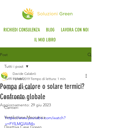
RICHIEDI CONSULENZA
BLOG
LAVORA CON NOI
IL MIO LIBRO
Post
Tutti i post
Davide Calabrò
Tutti i post
19 feb 2019
Tempo di lettura: 1 min
Pompa di calore o solare termici?
Pompa di Calore
Confronto globale
Fotovoltaico
Aggiornamento:
29 giu 2023
Cantieri
Ventilazione Meccanica
https://www.youtube.com/watch?
v=FYlLMGlAVMo
Direttiva Case Green