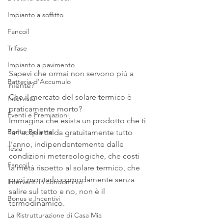
Impianto a soffitto
Fancoil
Trifase
Impianto a pavimento
Sapevi che ormai non servono più a 
Batteria d'Accumulo
niente?
Che il mercato del solare termico è 
Intervista
praticamente morto?
Eventi e Premiazioni
Immagina che esista un prodotto che ti 
Bonus Bollette
fa l’acqua calda gratuitamente tutto 
l’anno, indipendentemente dalle 
Tesla
condizioni metereologiche, che costi 
Fancoil
la metà rispetto al solare termico, che 
puoi montarlo comodamente senza 
Interventi in condominio
salire sul tetto e no, non è il 
Bonus e Incentivi
termodinamico.
La Ristrutturazione di Casa Mia