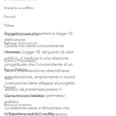
Impianto a soffitto
Fancoil
Trifase
Progettazione impiantistica legge 10: 
Impianto a pavimento
definizione
Batteria d'Accumulo
Quella che viene comunemente 
chiamata Legge 10, dal punto di vista 
Intervista
edilizio, si traduce in una relazione 
Eventi e Premiazioni
progettuale che il committente di un 
Bonus Bollette
lavoro (manutenzione straordinaria, 
ristrutturazione, ampliamento o nuova 
Tesla
costruzione) deve allegare al progetto 
Fancoil
edilizio da presentare presso il 
Comune per il relativo permesso 
Interventi in condominio
edilizio.
Bonus e Incentivi
La relazione serve a dimostrare che 
La Ristrutturazione di Casa Mia
l’organismo edilizio, comprensivo 