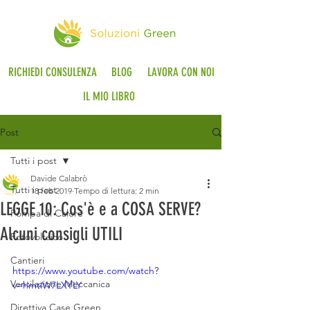
RICHIEDI CONSULENZA
BLOG
LAVORA CON NOI
IL MIO LIBRO
Post
Tutti i post
Davide Calabrò
Tutti i post
18 feb 2019
Tempo di lettura: 2 min
LEGGE 10: Cos'è e a COSA SERVE?
Pompa di Calore
Alcuni consigli UTILI
Fotovoltaico
Cantieri
https://www.youtube.com/watch?
Ventilazione Meccanica
v=hmtiW7LXYLY
Direttiva Case Green