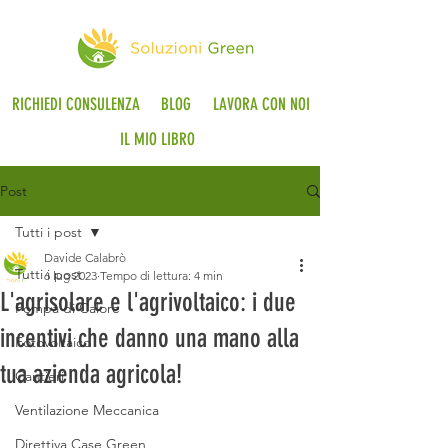
RICHIEDI CONSULENZA
BLOG
LAVORA CON NOI
IL MIO LIBRO
Post
Tutti i post
Davide Calabrò
Tutti i post
6 lug 2023
Tempo di lettura: 4 min
L'agrisolare e l'agrivoltaico: i due
Pompa di Calore
incentivi che danno una mano alla
Fotovoltaico
tua azienda agricola!
Cantieri
Ventilazione Meccanica
Direttiva Case Green