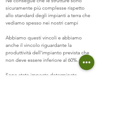
Ne consegue che le strutture sono 
sicuramente più complesse rispetto 
allo standard degli impianti a terra che 
vediamo spesso nei nostri campi 
Abbiamo questi vincoli e abbiamo 
anche il vincolo riguardante la 
produttività dell'impianto prevista che 
non deve essere inferiore al 60%.
Sono state imposte determinate 
regole di tutela dell'attività agricola 
proprio per mantenere vivo il settore.
Come già anticipato qua l'incentivo a 
fondo perduto è solamente del 40%, 
ma abbiamo una spesa massima 
ammissibile diversa a seconda delle 
potenze: