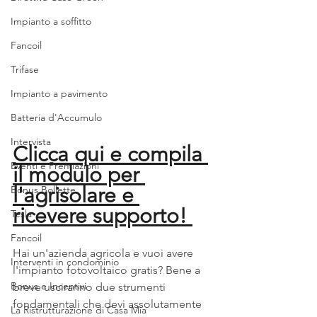
Impianto a soffitto
Fancoil
Trifase
Impianto a pavimento
Batteria d'Accumulo
Intervista
Clicca qui e compila 
Eventi e Premiazioni
il modulo per 
l'agrisolare e 
Bonus Bollette
ricevere supporto! 
Tesla
Fancoil
Hai un'azienda agricola e vuoi avere 
Interventi in condominio
l'impianto fotovoltaico gratis? Bene a 
Bonus e Incentivi
breve usciranno due strumenti 
fondamentali che devi assolutamente 
La Ristrutturazione di Casa Mia