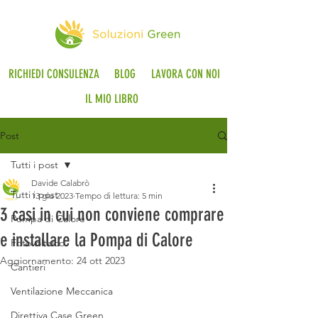
RICHIEDI CONSULENZA
BLOG
LAVORA CON NOI
IL MIO LIBRO
Post
Tutti i post
Davide Calabrò
Tutti i post
13 giu 2023
Tempo di lettura: 5 min
3 casi in cui non conviene comprare
Pompa di Calore
e installare la Pompa di Calore
Fotovoltaico
Aggiornamento:
24 ott 2023
Cantieri
Ventilazione Meccanica
Direttiva Case Green