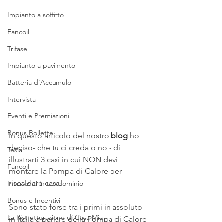
Impianto a soffitto
Fancoil
Trifase
Impianto a pavimento
Batteria d'Accumulo
Intervista
Eventi e Premiazioni
Bonus Bollette
In questo articolo del nostro
blog
 ho 
deciso- che tu ci creda o no - di 
Tesla
illustrarti 3 casi in cui NON devi 
Fancoil
montare la Pompa di Calore per 
riscaldare casa.
Interventi in condominio
Bonus e Incentivi
Sono stato forse tra i primi in assoluto 
La Ristrutturazione di Casa Mia
in Italia a parlare della Pompa di Calore 