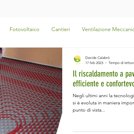
Fotovoltaico
Cantieri
Ventilazione Meccani
pianto a soffitto
Fancoil
Trifase
Impianto a
Davide Calabrò
17 feb 2023
Tempo di lettur
Il riscaldamento a pa
ervista
Eventi e Premiazioni
Bonus Bollette
efficiente e confortev
Negli ultimi anni la tecnologi
Bonus e Incentivi
La Ristrutturazione di Casa Mia
si è evoluta in maniera impor
punto di vista...