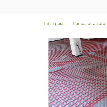
Tutti i post
Pompa di Calore
Direttiva Case Green
Im
Batteria d'Accumulo
Int
Interventi in condominio