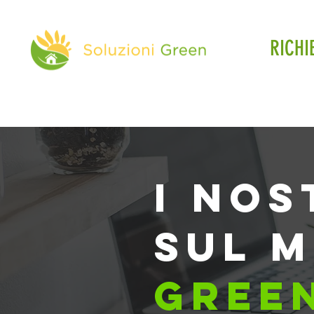
RICHI
i nos
sul 
gree