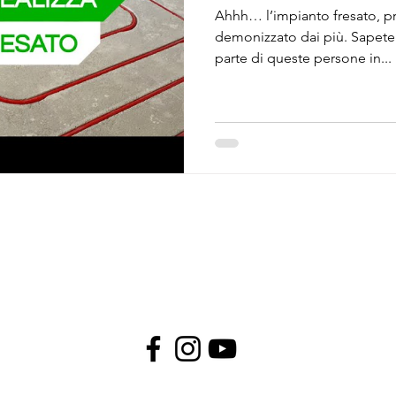
Ahhh… l’impianto fresato, p
demonizzato dai più. Sapete
parte di queste persone in...
© 2018 Soluzioni Green P.I 12408640014
Privacy
Policy
Cookie Policy