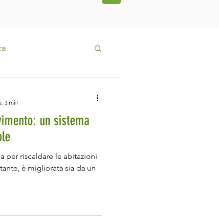
ca
 pavimento
a: 3 min
vimento: un sistema
Tesla
Fancoil
ole
a per riscaldare le abitazioni
tante, è migliorata sia da un