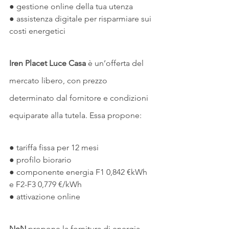
● gestione online della tua utenza
● assistenza digitale per risparmiare sui 
costi energetici
Iren Placet Luce Casa
 è un’offerta del 
mercato libero, con prezzo 
determinato dal fornitore e condizioni 
equiparate alla tutela. Essa propone:
● tariffa fissa per 12 mesi 
● profilo biorario
● componente energia F1 0,842 €kWh 
e F2-F3 0,779 €/kWh
● attivazione online
NeN
 propone la fornitura di energia 