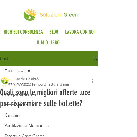
RICHIEDI CONSULENZA
BLOG
LAVORA CON NOI
IL MIO LIBRO
Post
Tutti i post
Davide Calabrò
Tutti i post
9 nov 2022
Tempo di lettura: 2 min
Quali sono le migliori offerte luce
Pompa di Calore
per risparmiare sulle bollette?
Fotovoltaico
Cantieri
Ventilazione Meccanica
Direttiva Case Green