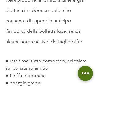
elettrica in abbonamento, che 
consente di sapere in anticipo 
l’importo della bolletta luce, senza 
alcuna sorpresa. Nel dettaglio offre:
● rata fissa, tutto compreso, calcolata 
sul consumo annuo
● tariffa monoraria
● energia green 
Per confrontare ulteriori opzioni, visita 
il Portale Offerte ARERA a 
questa 
pagina
.