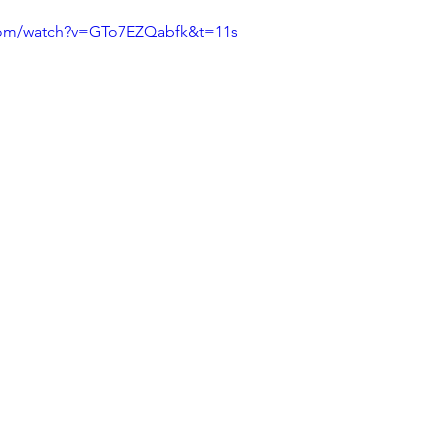
 condominio
Bonus e Incentivi
La Ristruttur
com/watch?v=GTo7EZQabfk&t=11s