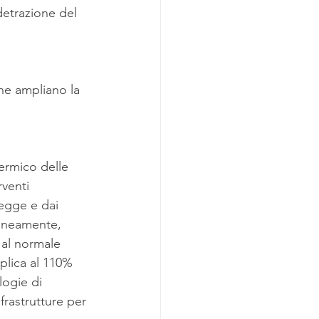
detrazione del 
he ampliano la 
ermico delle 
rventi 
legge e dai 
raneamente, 
i al normale 
plica al 110% 
logie di 
nfrastrutture per 