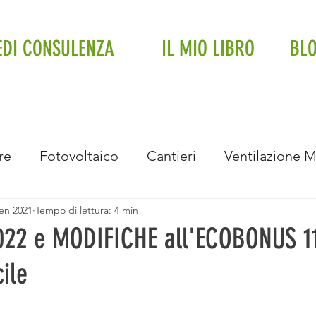
EDI CONSULENZA
IL MIO LIBRO
BL
re
Fotovoltaico
Cantieri
Ventilazione 
en 2021
Tempo di lettura: 4 min
Impianto a soffitto
Fancoil
Trifase
Impi
22 e MODIFICHE all'ECOBONUS 1
cile
Intervista
Eventi e Premiazioni
Bonus Bolle