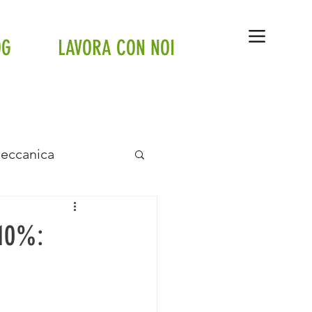
OG
LAVORA CON NOI
Meccanica
anto a pavimento
10%:
tte
Tesla