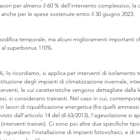
i lavori per almeno il 60 % dell’intervento complessivo, la 
 anche per le spese sostenute entro il 30 giugno 2023.
modifica temporale, ma alcuni miglioramenti importanti c
ri al superbonus 110%.
, lo ricordiamo, si applica per interventi di isolamento t
tituzione degli impianti di climatizzazione invernale, inte
terventi, le cui caratteristiche vengono dettagliate dalla 
ssi, si considerano trainanti. Nel caso in cui, contempo
ri lavori di riqualificazione energetica (fra quelli ammess
sto dall’articolo 14 del dl 63/2013), l’agevolazione si ap
(interventi trainati). Ci sono poi altre due specifiche tipo
he riguardano l’installazione di impianti fotovoltaici, e di i