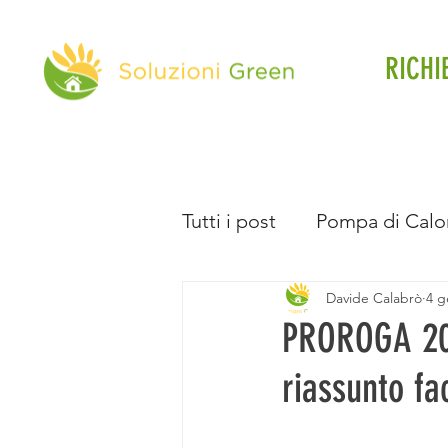
RICHI
Tutti i post
Pompa di Calo
Davide Calabrò
4 g
Direttiva Case Green
PROROGA 20
riassunto fa
Batteria d'Accumulo