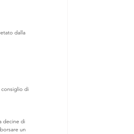
etato dalla 
 consiglio di 
a decine di 
sborsare un 