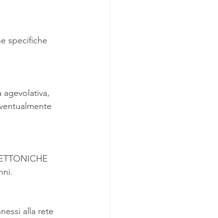
e specifiche 
 agevolativa, 
 eventualmente 
ITETTONICHE 
nni.
essi alla rete 