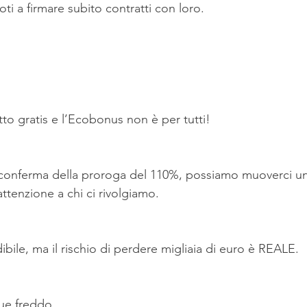
ti a firmare subito contratti con loro.
to gratis e l’Ecobonus non è per tutti!
conferma della proroga del 110%, possiamo muoverci un
ttenzione a chi ci rivolgiamo.
bile, ma il rischio di perdere migliaia di euro è REALE.
ue freddo.