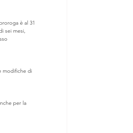
 proroga è al 31 
i sei mesi, 
sso 
e modifiche di 
nche per la 