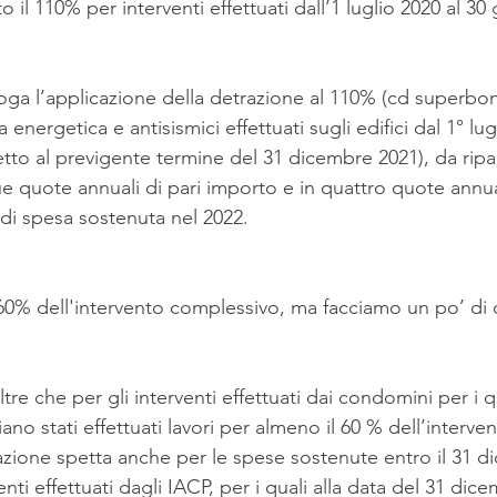
o il 110% per interventi effettuati dall’1 luglio 2020 al 3
oga l’applicazione della detrazione al 110% (cd superbonu
a energetica e antisismici effettuati sugli edifici dal 1° lug
tto al previgente termine del 31 dicembre 2021), da ripart
que quote annuali di pari importo e in quattro quote annual
di spesa sostenuta nel 2022. 
 60% dell'intervento complessivo, ma facciamo un po’ di 
re che per gli interventi effettuati dai condomini per i qu
ano stati effettuati lavori per almeno il 60 % dell’interven
azione spetta anche per le spese sostenute entro il 31 d
nti effettuati dagli IACP, per i quali alla data del 31 dic