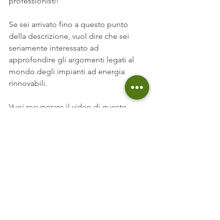
professionisti!
Se sei arrivato fino a questo punto 
della descrizione, vuol dire che sei 
seriamente interessato ad 
approfondire gli argomenti legati al 
mondo degli impianti ad energia 
rinnovabili.
Vuoi recuperare il video di questo 
cantiere?
 Clicca qui
Se non vuoi perderti nessun video 
iscriviti al canale:
https://goo.gl/1ZYyNW