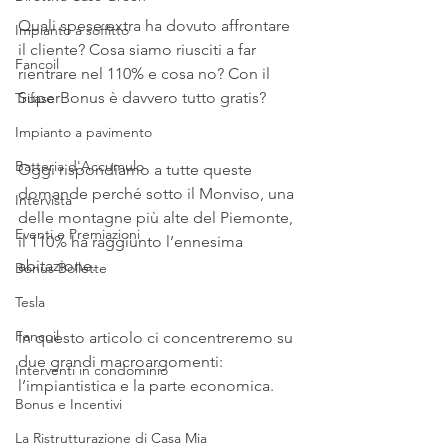
Quali spese extra ha dovuto affrontare 
Impianto a soffitto
il cliente? Cosa siamo riusciti a far 
Fancoil
rientrare nel 110% e cosa no? Con il 
SuperBonus è davvero tutto gratis?
Trifase
Impianto a pavimento
Batteria d'Accumulo
Oggi rispondiamo a tutte queste 
domande perché sotto il Monviso, una 
Intervista
delle montagne più alte del Piemonte, 
Eventi e Premiazioni
il 110% ha raggiunto l’ennesima 
abitazione.
Bonus Bollette
Tesla
Fancoil
In questo articolo ci concentreremo su 
due grandi macroargomenti: 
Interventi in condominio
l’impiantistica e la parte economica.
Bonus e Incentivi
La Ristrutturazione di Casa Mia