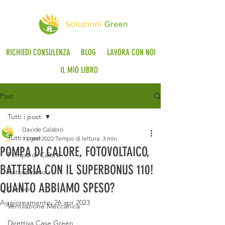
RICHIEDI CONSULENZA
BLOG
LAVORA CON NOI
IL MIO LIBRO
Post
Tutti i post
Davide Calabrò
Tutti i post
11 gen 2022
Tempo di lettura: 3 min
POMPA DI CALORE, FOTOVOLTAICO,
Pompa di Calore
BATTERIA CON IL SUPERBONUS 110!
Fotovoltaico
QUANTO ABBIAMO SPESO?
Cantieri
Aggiornamento:
26 apr 2023
Ventilazione Meccanica
Direttiva Case Green