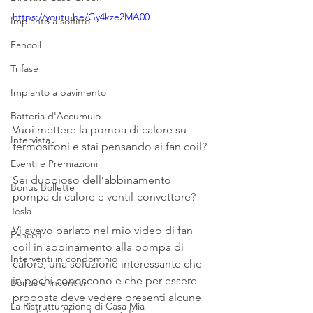
https://youtu.be/Gy4kze2MA00
Impianto a soffitto
Fancoil
Trifase
Impianto a pavimento
Batteria d'Accumulo
Vuoi mettere la pompa di calore su 
Intervista
termosifoni e stai pensando ai fan coil?
Eventi e Premiazioni
Sei dubbioso dell’abbinamento 
Bonus Bollette
pompa di calore e ventil-convettore?
Tesla
Vi avevo parlato nel mio video di fan 
Fancoil
coil in abbinamento alla pompa di 
Interventi in condominio
calore, una soluzione interessante che 
in pochi conoscono e che per essere 
Bonus e Incentivi
proposta deve vedere presenti alcune 
La Ristrutturazione di Casa Mia