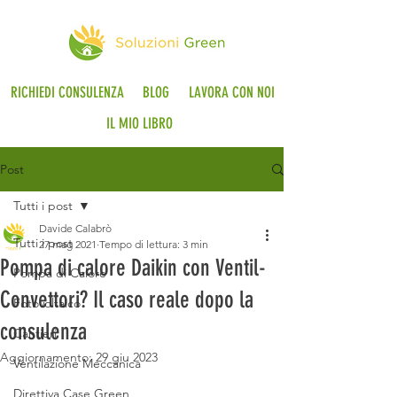
RICHIEDI CONSULENZA
BLOG
LAVORA CON NOI
IL MIO LIBRO
Post
Tutti i post
Davide Calabrò
Tutti i post
27 mag 2021
Tempo di lettura: 3 min
Pompa di calore Daikin con Ventil-
Pompa di Calore
Convettori? Il caso reale dopo la
Fotovoltaico
consulenza
Cantieri
Aggiornamento:
29 giu 2023
Ventilazione Meccanica
Direttiva Case Green