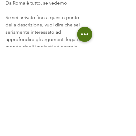
Da Roma è tutto, se vedemo!
Se sei arrivato fino a questo punto 
della descrizione, vuol dire che sei 
seriamente interessato ad 
approfondire gli argomenti legati al 
mondo degli impianti ad energia 
rinnovabili.
Se non vuoi perderti nessun video 
iscriviti al canale:
https://goo.gl/1ZYyNW
Se invece vuoi diventare davvero 
INDIPENDENTE:
www.soluzionigreen.it/richiediconsulen
za