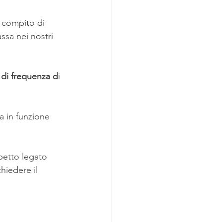
l compito di 
ssa nei nostri 
 di frequenza d
i 
a in funzione 
petto legato 
hiedere il 