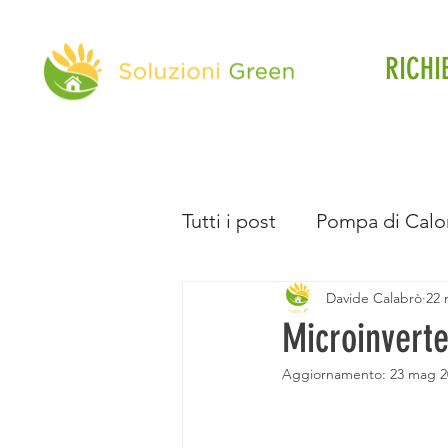
RICHI
Tutti i post
Pompa di Calo
Davide Calabrò
22 
Direttiva Case Green
Microinvert
Aggiornamento:
23 mag 2
Batteria d'Accumulo