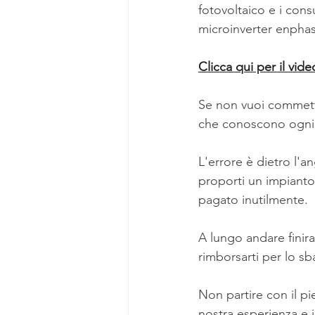
fotovoltaico e i cons
microinverter enpha
Clicca qui per il vid
Se non vuoi commetter
che conoscono ogni p
L'errore è dietro l'
proporti un impianto
pagato inutilmente.
A lungo andare finir
rimborsarti per lo sb
Non partire con il pie
nostra esperienza e i