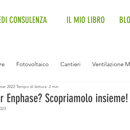
EDI CONSULENZA
IL MIO LIBRO
BL
re
Fotovoltaico
Cantieri
Ventilazione 
mar 2022
Tempo di lettura: 2 min
Impianto a soffitto
Fancoil
Trifase
Impi
er Enphase? Scopriamolo insieme!
023
Intervista
Eventi e Premiazioni
Bonus Bolle