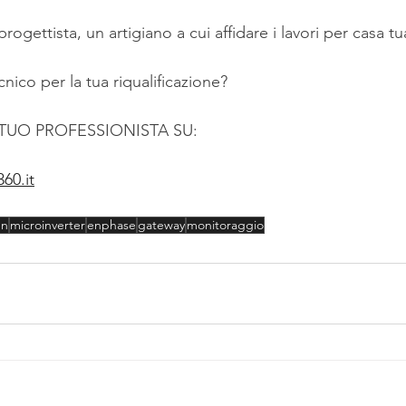
 progettista, un artigiano a cui affidare i lavori per casa tu
nico per la tua riqualificazione?
 TUO PROFESSIONISTA SU:
60.it
en
microinverter
enphase
gateway
monitoraggio