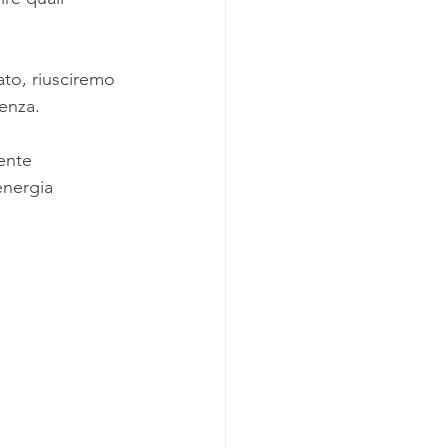
ato, riusciremo 
enza.
ente 
energia 