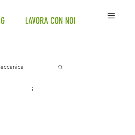
OG
LAVORA CON NOI
Meccanica
anto a pavimento
tte
Tesla