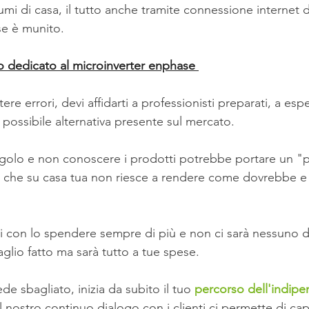
umi di casa, il tutto anche tramite connessione internet di 
se è munito.
eo dedicato al microinverter enphase 
e errori, devi affidarti a professionisti preparati, a espe
ossibile alternativa presente sul mercato.
angolo e non conoscere i prodotti potrebbe portare un "pr
 che su casa tua non riesce a rendere come dovrebbe e 
ai con lo spendere sempre di più e non ci sarà nessuno d
aglio fatto ma sarà tutto a tue spese.
de sbagliato, inizia da subito il tuo 
percorso dell'indip
l nostro continuo dialogo con i clienti ci permette di capi