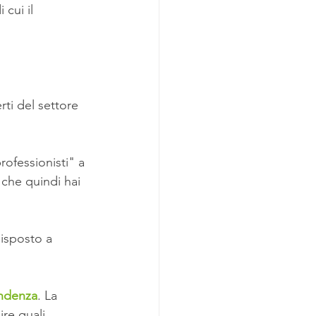
cui il 
rti del settore 
ofessionisti" a 
che quindi hai 
isposto a 
endenza
. La 
re quali 