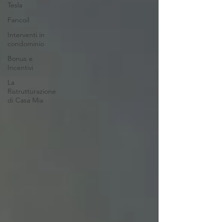
Tesla
Fancoil
Interventi in
condominio
Bonus e
Incentivi
La
Ristrutturazione
di Casa Mia