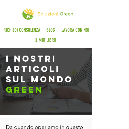
RICHIEDI CONSULENZA
BLOG
LAVORA CON NOI
IL MIO LIBRO
i nostri
articoli
sul mondo
green
Da quando operiamo in questo