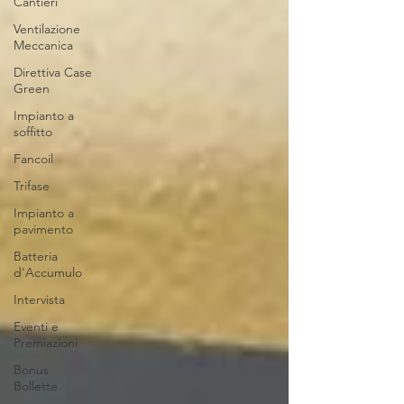
Cantieri
Ventilazione
Meccanica
Direttiva Case
Green
Impianto a
soffitto
Fancoil
Trifase
Impianto a
pavimento
Batteria
d'Accumulo
Intervista
Eventi e
Premiazioni
Bonus
Bollette