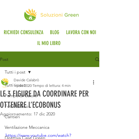
RICHIEDI CONSULENZA
BLOG
LAVORA CON NOI
IL MIO LIBRO
Post
Tutti i post
Davide Calabrò
Tutti i post
16 dic 2020
Tempo di lettura: 4 min
LE 3 FIGURE DA COORDINARE PER
Pompa di Calore
OTTENERE L’ECOBONUS
Fotovoltaico
Aggiornamento:
17 dic 2020
Cantieri
Ventilazione Meccanica
https://www.youtube.com/watch?
Direttiva Case Green