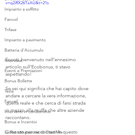
v=q2iRX26TxAU&t=21s
Impianto a soffitto
Fancoil
Trifase
Impianto a pavimento
Batteria d'Accumulo
Eccoti, benvenuto nell’ennesimo 
Intervista
articolo sull’Ecobonus, ti stavo 
Eventi e Premiazioni
aspettando!
Bonus Bollette
Se sei qui significa che hai capito dove 
Tesla
andare a cercare la vera informazione, 
Fancoil
quella reale e che cerca di farsi strada 
in mezzo alla muffa che altre aziende 
Interventi in condominio
raccontano.
Bonus e Incentivi
Cosa sto per raccontarti in questo 
La Ristrutturazione di Casa Mia