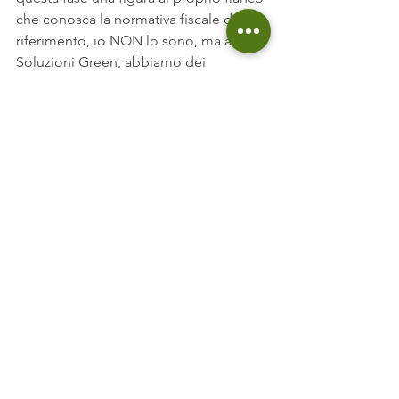
che conosca la normativa fiscale di 
riferimento, io NON lo sono, ma alla 
Soluzioni Green, abbiamo dei 
professionisti interni
molto preparati 
che vi potranno seguire se sceglierete 
di intraprendere questo percorso con 
noi partendo dalla consulenza. Anche 
perché le pratiche sono tante e 
imbattersi, durante questo passaggio, 
in un commercialista poco preparato e 
poco affidabile significherebbe 
rischiare di rovinare tutto.
Ora che ti ho illustrato a chi dovrai 
rivolgerti per sfruttare il 110% ti faccio, 
come sempre, come un padre fa con 
un figlio le mie raccomandazioni: 
affidati alle persone giuste, a chi 