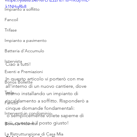
https://youtu.be/187LHZ22HsY?si=rKGj7mL-
k1NHqRb8
Impianto a soffitto
Fancoil
Trifase
Impianto a pavimento
Batteria d'Accumulo
Intervista
Ciao a tutti! 
Eventi e Premiazioni
In questo articolo vi porterò con me 
Bonus Bollette
all'interno di un nuovo cantiere, dove 
Tesla
stiamo installando un impianto di 
riscaldamento a soffitto. Risponderò a 
Fancoil
cinque domande fondamentali: 
Interventi in condominio
 o semplicemente volete saperne di 
più, questo è il posto giusto!
Bonus e Incentivi
La Ristrutturazione di Casa Mia