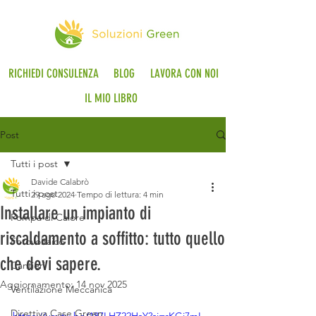
RICHIEDI CONSULENZA
BLOG
LAVORA CON NOI
IL MIO LIBRO
Post
Tutti i post
Davide Calabrò
Tutti i post
29 ago 2024
Tempo di lettura: 4 min
Installare un impianto di
Pompa di Calore
riscaldamento a soffitto: tutto quello
Fotovoltaico
che devi sapere.
Cantieri
Aggiornamento:
14 nov 2025
Ventilazione Meccanica
Direttiva Case Green