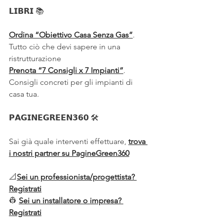
𝗟𝗜𝗕𝗥𝗜 
📚
Ordina “Obiettivo Casa Senza Gas”
. 
Tutto ciò che devi sapere in una 
ristrutturazione
Prenota “7 Consigli x 7 Impianti”
. 
Consigli concreti per gli impianti di 
casa tua.
𝗣𝗔𝗚𝗜𝗡𝗘𝗚𝗥𝗘𝗘𝗡𝟯𝟲𝟬 🛠️
Sai già quale interventi effettuare, 
trova 
i nostri partner su PagineGreen360
📐
Sei un professionista/progettista? 
Registrati
👷 
Sei un installatore o impresa? 
Registrati