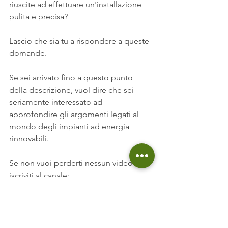
riuscite ad effettuare un'installazione 
pulita e precisa?
Lascio che sia tu a rispondere a queste 
domande.
Se sei arrivato fino a questo punto 
della descrizione, vuol dire che sei 
seriamente interessato ad 
approfondire gli argomenti legati al 
mondo degli impianti ad energia 
rinnovabili.
Se non vuoi perderti nessun video 
iscriviti al canale:
https://goo.gl/1ZYyNW
Se invece vuoi diventare davvero 