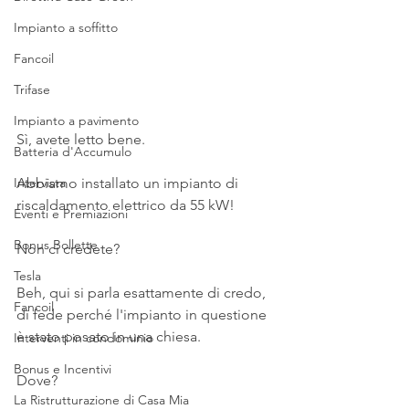
Impianto a soffitto
Fancoil
Trifase
Impianto a pavimento
Sì, avete letto bene.
Batteria d'Accumulo
Abbiamo installato un impianto di 
Intervista
riscaldamento elettrico da 55 kW!
Eventi e Premiazioni
Bonus Bollette
Non ci credete?
Tesla
Beh, qui si parla esattamente di credo, 
Fancoil
di fede perché l'impianto in questione 
è stato posato in una chiesa.
Interventi in condominio
Bonus e Incentivi
Dove?
La Ristrutturazione di Casa Mia