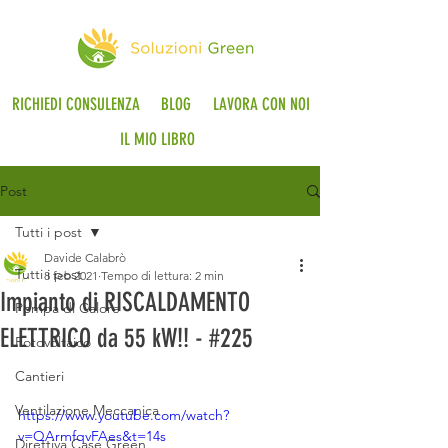
RICHIEDI CONSULENZA
BLOG
LAVORA CON NOI
IL MIO LIBRO
Post
Tutti i post
Davide Calabrò
Tutti i post
8 feb 2021
Tempo di lettura: 2 min
Impianto di RISCALDAMENTO
Pompa di Calore
ELETTRICO da 55 kW!! - #225
Fotovoltaico
Cantieri
Ventilazione Meccanica
https://www.youtube.com/watch?
v=QArmfqvFAes&t=14s
Direttiva Case Green