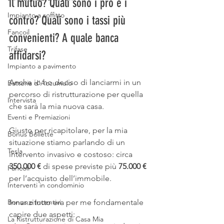
il mutuo? Quali sono i pro e i 
Impianto a soffitto
contro? Quali sono i tassi più 
Fancoil
convenienti? A quale banca 
Trifase
affidarsi?
Impianto a pavimento
Anche io ho deciso di lanciarmi in un 
Batteria d'Accumulo
percorso di ristrutturazione per quella 
Intervista
che sarà la mia nuova casa.
Eventi e Premiazioni
Giusto per ricapitolare, per la mia 
Bonus Bollette
situazione stiamo parlando di un 
Tesla
intervento invasivo e costoso: circa 
350.000 €
 di spese previste più 
75.000 €
Fancoil
per l’acquisto dell’immobile.
Interventi in condominio
Bonus e Incentivi
Innanzitutto era per me fondamentale 
capire due aspetti:
La Ristrutturazione di Casa Mia