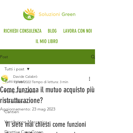
RICHIEDI CONSULENZA
BLOG
LAVORA CON NOI
IL MIO LIBRO
Post
Tutti i post
Davide Calabrò
Tutti i post
15 feb 2022
Tempo di lettura: 3 min
Come funziona il mutuo acquisto più
Pompa di Calore
ristrutturazione?
Fotovoltaico
Aggiornamento:
23 mag 2023
Cantieri
Ventilazione Meccanica
Vi siete mai chiesti come funzioni 
Direttiva Case Green