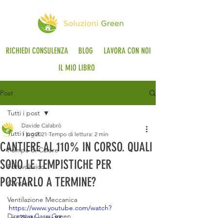
RICHIEDI CONSULENZA
BLOG
LAVORA CON NOI
IL MIO LIBRO
Post
Tutti i post
Davide Calabrò
Tutti i post
1 lug 2021
Tempo di lettura: 2 min
CANTIERE AL 110% IN CORSO. QUALI
Pompa di Calore
SONO LE TEMPISTICHE PER
Fotovoltaico
PORTARLO A TERMINE?
Cantieri
Ventilazione Meccanica
https://www.youtube.com/watch?
Direttiva Case Green