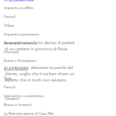
v=5ZEjWdwiHn8&
Impianto a soffitto
Fancoil
Trifase
Impianto a pavimento
In questo articolo ho deciso di parlarti 
Batteria d'Accumulo
di un cantiere in provincia di Pavia.
Intervista
Eventi e Premiazioni
In particolare, attraverso le parole del 
Bonus Bollette
cliente, voglio che ti sia ben chiaro un 
Tesla
aspetto che in molti non valutano.
Fancoil
Interventi in condominio
Ovvero?
Bonus e Incentivi
La Ristrutturazione di Casa Mia