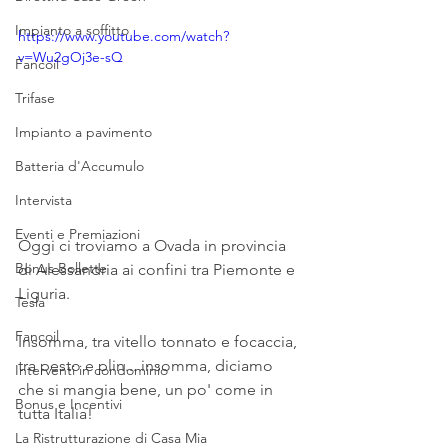
Impianto a soffitto
https://www.youtube.com/watch?
v=Wu2gOj3e-sQ
Fancoil
Trifase
Impianto a pavimento
Batteria d'Accumulo
Intervista
Eventi e Premiazioni
Oggi ci troviamo a Ovada in provincia 
Bonus Bollette
di Alessandria ai confini tra Piemonte e 
Liguria.
Tesla
Fancoil
Insomma, tra vitello tonnato e focaccia, 
tra pesto e plin... insomma, diciamo 
Interventi in condominio
che si mangia bene, un po' come in 
Bonus e Incentivi
tutta Italia!
La Ristrutturazione di Casa Mia