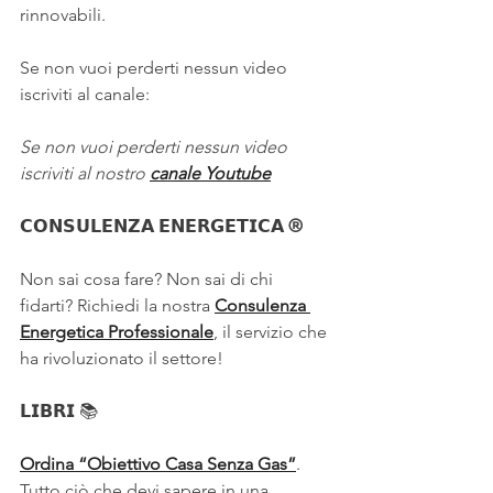
rinnovabili.
Se non vuoi perderti nessun video 
iscriviti al canale:
Se non vuoi perderti nessun video 
iscriviti al nostro 
canale Youtube
𝗖𝗢𝗡𝗦𝗨𝗟𝗘𝗡𝗭𝗔 𝗘𝗡𝗘𝗥𝗚𝗘𝗧𝗜𝗖𝗔 ®
Non sai cosa fare? Non sai di chi 
fidarti? Richiedi la nostra 
Consulenza 
Energetica Professionale
, il servizio che 
ha rivoluzionato il settore!
𝗟𝗜𝗕𝗥𝗜 
📚
Ordina “Obiettivo Casa Senza Gas”
. 
Tutto ciò che devi sapere in una 