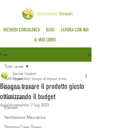
RICHIEDI CONSULENZA
BLOG
LAVORA CON NOI
IL MIO LIBRO
Post
Tutti i post
Davide Calabrò
Tutti i post
18 gen 2021
Tempo di lettura: 3 min
Bisogna trovare il prodotto giusto
Pompa di Calore
ottimizzando il budget
Fotovoltaico
Aggiornamento:
7 lug 2023
Cantieri
Ventilazione Meccanica
Direttiva Case Green