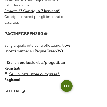
ristrutturazione
Prenota “7 Consigli x 7 Impianti”
. 
Consigli concreti per gli impianti di 
casa tua. 
𝗣𝗔𝗚𝗜𝗡𝗘𝗚𝗥𝗘𝗘𝗡𝟯𝟲𝟬 🛠️
Sai già quale interventi effettuare, 
trova 
i nostri partner su PagineGreen360
📐
Sei un professionista/progettista? 
Registrati
👷 
Sei un installatore o impresa? 
Registrati 
𝗦𝗢𝗖𝗜𝗔𝗟 🤳
SEGUICI SU FACEBOOK