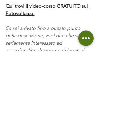
Qui trovi il video-corso GRATUITO sul 
Fotovoltaico.
Se sei arrivato fino a questo punto 
della descrizione, vuol dire che sei 
seriamente interessato ad 
approfondire gli argomenti legati al 
mondo degli impianti ad energia 
rinnovabili.
Se non vuoi perderti nessun video 
iscriviti al nostro
canale Youtub
𝗖𝗢𝗡𝗦𝗨𝗟𝗘𝗡𝗭𝗔 𝗘𝗡𝗘𝗥𝗚𝗘𝗧𝗜𝗖𝗔 ®
Non sai cosa fare? Non sai di chi 
fidarti? Richiedi la nostra 
Consulenza 
Energetica Professionale
, il servizio che 