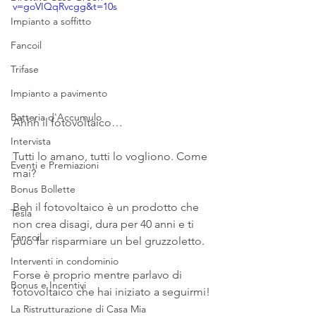
v=goVIQqRvcgg&t=10s
Impianto a soffitto
Fancoil
Trifase
Impianto a pavimento
Batteria d'Accumulo
Ahhh il fotovoltaico…
Intervista
Tutti lo amano, tutti lo vogliono. Come 
Eventi e Premiazioni
mai?
Bonus Bollette
Beh il fotovoltaico è un prodotto che 
Tesla
non crea disagi, dura per 40 anni e ti 
Fancoil
può far risparmiare un bel gruzzoletto.
Interventi in condominio
Forse è proprio mentre parlavo di 
Bonus e Incentivi
fotovoltaico che hai iniziato a seguirmi!
La Ristrutturazione di Casa Mia