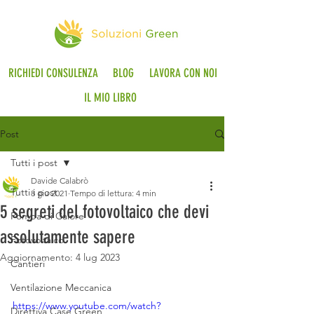
RICHIEDI CONSULENZA
BLOG
LAVORA CON NOI
IL MIO LIBRO
Post
Tutti i post
Davide Calabrò
Tutti i post
8 giu 2021
Tempo di lettura: 4 min
5 segreti del fotovoltaico che devi
Pompa di Calore
assolutamente sapere
Fotovoltaico
Aggiornamento:
4 lug 2023
Cantieri
Ventilazione Meccanica
https://www.youtube.com/watch?
Direttiva Case Green