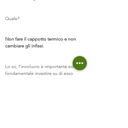
Quale?
Non fare il cappotto termico e non 
cambiare gli infissi.
Lo so, l’involucro è importante ed è 
fondamentale investire su di esso 
ancora prima degli impianti.
Ma se parliamo di risparmi, guardando 
ad un caso che abbiamo avuto, 
l’investimento su cappotto e 
serramenti generava un risparmio del 