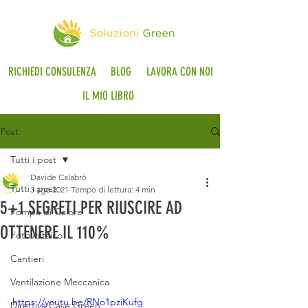
RICHIEDI CONSULENZA
BLOG
LAVORA CON NOI
IL MIO LIBRO
Post
Tutti i post
Davide Calabrò
Tutti i post
3 ago 2021
Tempo di lettura: 4 min
5+1 SEGRETI PER RIUSCIRE AD
Pompa di Calore
OTTENERE IL 110%
Fotovoltaico
Cantieri
Ventilazione Meccanica
https://youtu.be/RNo1pziKufg
Direttiva Case Green