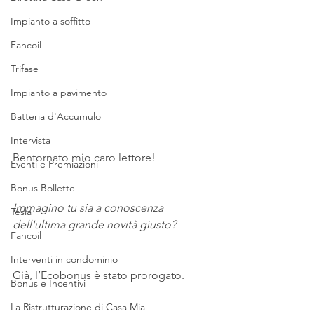
Impianto a soffitto
Fancoil
Trifase
Impianto a pavimento
Batteria d'Accumulo
Intervista
Bentornato mio caro lettore!
Eventi e Premiazioni
Bonus Bollette
Immagino tu sia a conoscenza 
Tesla
dell'ultima grande novità giusto?
Fancoil
Interventi in condominio
Già, l’Ecobonus è stato prorogato.
Bonus e Incentivi
La Ristrutturazione di Casa Mia