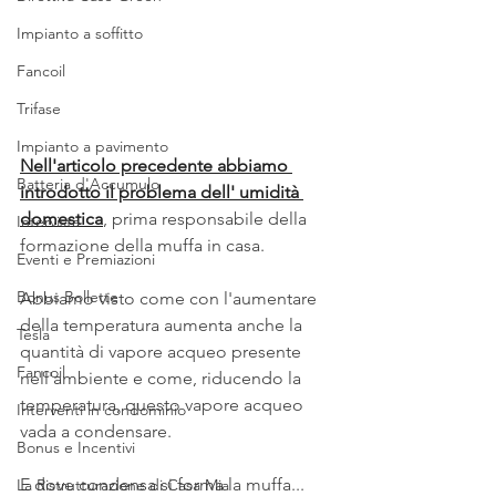
Impianto a soffitto
Fancoil
Trifase
Impianto a pavimento
Nell'articolo precedente abbiamo 
Batteria d'Accumulo
introdotto il problema dell' umidità 
domestica
, prima responsabile della 
Intervista
formazione della muffa in casa.
Eventi e Premiazioni
Bonus Bollette
Abbiamo visto come con l'aumentare 
della temperatura aumenta anche la 
Tesla
quantità di vapore acqueo presente 
Fancoil
nell'ambiente e come, riducendo la 
temperatura, questo vapore acqueo 
Interventi in condominio
vada a condensare.
Bonus e Incentivi
E dove condensa si forma la muffa...
La Ristrutturazione di Casa Mia