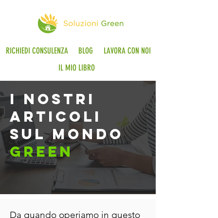
RICHIEDI CONSULENZA
BLOG
LAVORA CON NOI
IL MIO LIBRO
i nostri
articoli
sul mondo
green
Da quando operiamo in questo