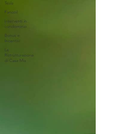
Tesla
Fancoil
Interventi in
condominio
Bonus e
Incentivi
La
Ristrutturazione
di Casa Mia