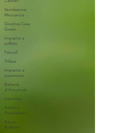
Cantieri
Ventilazione
Meccanica
Direttiva Case
Green
Impianto a
soffitto
Fancoil
Trifase
Impianto a
pavimento
Batteria
d'Accumulo
Intervista
Eventi e
Premiazioni
Bonus
Bollette