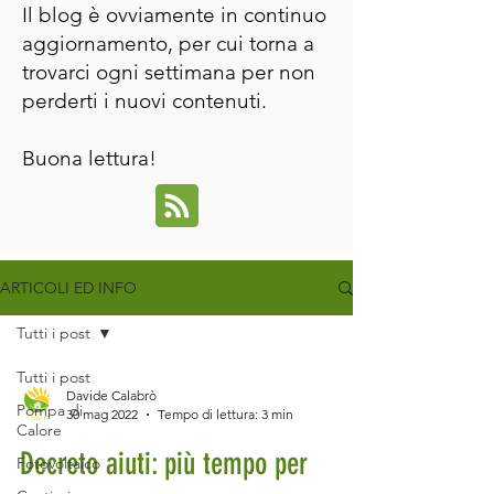
Il blog è ovviamente in continuo
aggiornamento, per cui torna a
trovarci ogni settimana per non
perderti i nuovi contenuti.
Buona lettura!
ARTICOLI ED INFO
Tutti i post
Tutti i post
Davide Calabrò
Pompa di
30 mag 2022
Tempo di lettura: 3 min
Calore
Decreto aiuti: più tempo per
Fotovoltaico