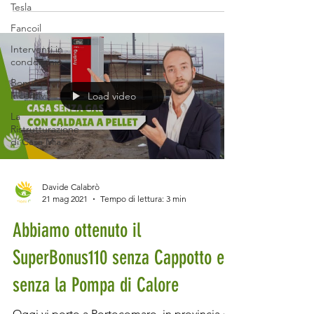
Tesla
Fancoil
Interventi in
condominio
Bonus e
Incentivi
Load video
La
Ristrutturazione
di Casa Mia
Davide Calabrò
21 mag 2021
Tempo di lettura: 3 min
Abbiamo ottenuto il
SuperBonus110 senza Cappotto e
senza la Pompa di Calore
Oggi vi porto a Portocomaro, in provincia di