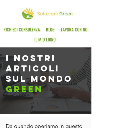
RICHIEDI CONSULENZA
BLOG
LAVORA CON NOI
IL MIO LIBRO
i nostri
articoli
sul mondo
green
Da quando operiamo in questo