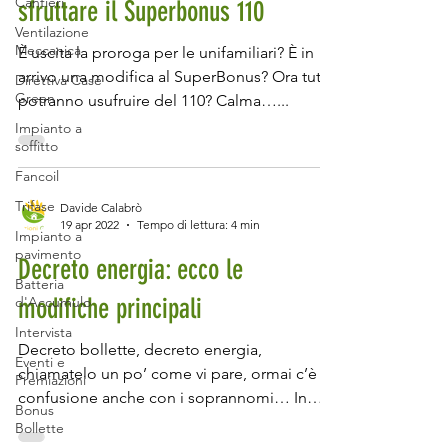
Cantieri
sfruttare il Superbonus 110
Ventilazione
Meccanica
È uscita la proroga per le unifamiliari? È in
arrivo una modifica al SuperBonus? Ora tutti
Direttiva Case
Green
potranno usufruire del 110? Calma…...
Impianto a
soffitto
Fancoil
Trifase
Davide Calabrò
19 apr 2022
Tempo di lettura: 4 min
Impianto a
pavimento
Decreto energia: ecco le
Batteria
modifiche principali
d'Accumulo
Intervista
Decreto bollette, decreto energia,
Eventi e
chiamatelo un po’ come vi pare, ormai c’è
Premiazioni
confusione anche con i soprannomi… In
Bonus
ogni caso al suo...
Bollette