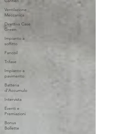
Cantieri
Ventilazione
Meccanica
Direttiva Case
Green
Impianto a
soffitto
Fancoil
Trifase
Impianto a
pavimento
Batteria
d'Accumulo
Intervista
Eventi e
Premiazioni
Bonus
Bollette