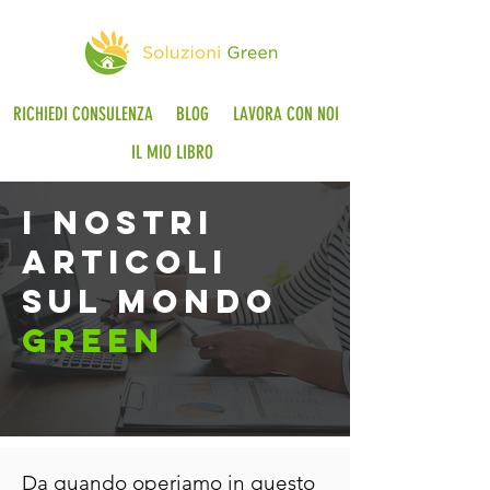
RICHIEDI CONSULENZA
BLOG
LAVORA CON NOI
IL MIO LIBRO
i nostri
articoli
sul mondo
green
Da quando operiamo in questo