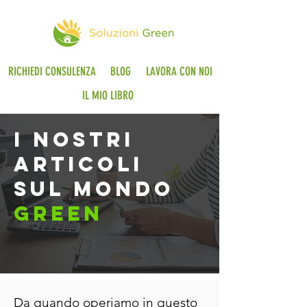
RICHIEDI CONSULENZA
BLOG
LAVORA CON NOI
IL MIO LIBRO
i nostri
articoli
sul mondo
green
Da quando operiamo in questo