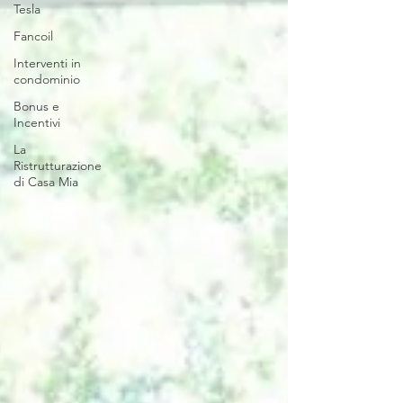
Tesla
Fancoil
Interventi in
condominio
Bonus e
Incentivi
La
Ristrutturazione
di Casa Mia