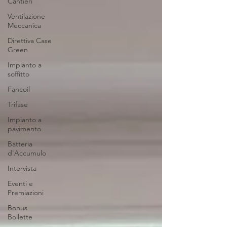
Cantieri
Ventilazione
Meccanica
Direttiva Case
Green
Impianto a
soffitto
Fancoil
Trifase
Impianto a
pavimento
Batteria
d'Accumulo
Intervista
Eventi e
Premiazioni
Bonus
Bollette