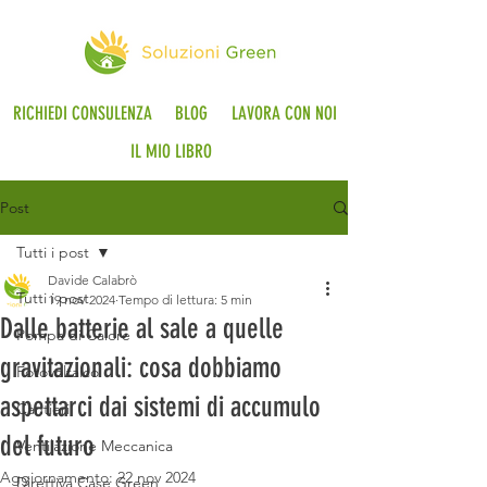
RICHIEDI CONSULENZA
BLOG
LAVORA CON NOI
IL MIO LIBRO
Post
Tutti i post
Davide Calabrò
Tutti i post
19 nov 2024
Tempo di lettura: 5 min
Dalle batterie al sale a quelle
Pompa di Calore
gravitazionali: cosa dobbiamo
Fotovoltaico
aspettarci dai sistemi di accumulo
Cantieri
del futuro
Ventilazione Meccanica
Aggiornamento:
22 nov 2024
Direttiva Case Green