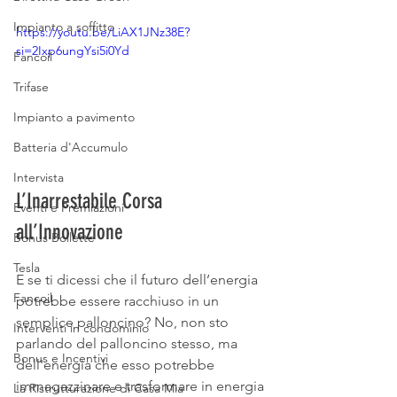
Impianto a soffitto
https://youtu.be/LiAX1JNz38E?
si=2Ixp6ungYsi5i0Yd
Fancoil
Trifase
Impianto a pavimento
Batteria d'Accumulo
Intervista
L’Inarrestabile Corsa 
Eventi e Premiazioni
all’Innovazione
Bonus Bollette
Tesla
E se ti dicessi che il futuro dell’energia 
Fancoil
potrebbe essere racchiuso in un 
semplice palloncino? No, non sto 
Interventi in condominio
parlando del palloncino stesso, ma 
Bonus e Incentivi
dell'energia che esso potrebbe 
immagazzinare e trasformare in energia 
La Ristrutturazione di Casa Mia