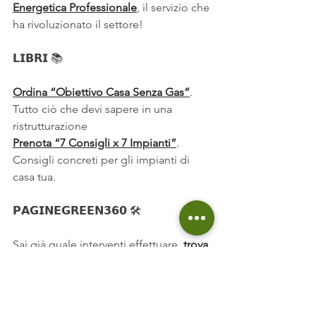
Energetica Professionale
, il servizio che 
ha rivoluzionato il settore!
𝗟𝗜𝗕𝗥𝗜 
📚
Ordina “Obiettivo Casa Senza Gas”
. 
Tutto ciò che devi sapere in una 
ristrutturazione
Prenota “7 Consigli x 7 Impianti”
. 
Consigli concreti per gli impianti di 
casa tua.
𝗣𝗔𝗚𝗜𝗡𝗘𝗚𝗥𝗘𝗘𝗡𝟯𝟲𝟬 🛠️
Sai già quale interventi effettuare, 
trova 
i nostri partner su PagineGreen360
📐
Sei un professionista/progettista? 
Registrati