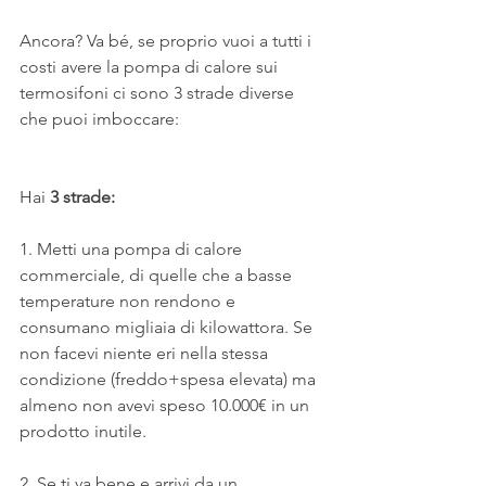
Ancora? Va bé, se proprio vuoi a tutti i 
costi avere la pompa di calore sui 
termosifoni ci sono 3 strade diverse 
che puoi imboccare:
Hai 
3 strade:
1. Metti una pompa di calore 
commerciale, di quelle che a basse 
temperature non rendono e 
consumano migliaia di kilowattora. Se 
non facevi niente eri nella stessa 
condizione (freddo+spesa elevata) ma 
almeno non avevi speso 10.000€ in un 
prodotto inutile. 
2. Se ti va bene e arrivi da un 