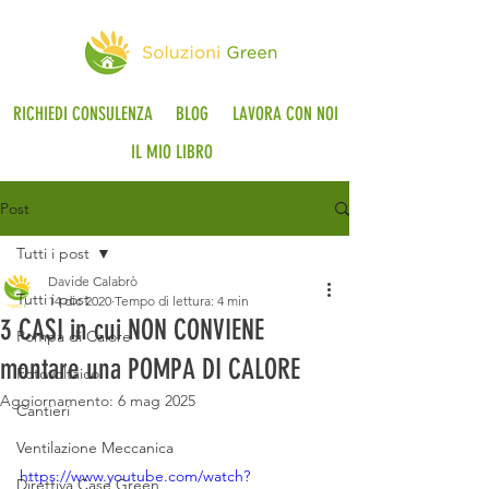
RICHIEDI CONSULENZA
BLOG
LAVORA CON NOI
IL MIO LIBRO
Post
Tutti i post
Davide Calabrò
Tutti i post
14 dic 2020
Tempo di lettura: 4 min
3 CASI in cui NON CONVIENE
Pompa di Calore
montare una POMPA DI CALORE
Fotovoltaico
Aggiornamento:
6 mag 2025
Cantieri
Ventilazione Meccanica
https://www.youtube.com/watch?
Direttiva Case Green