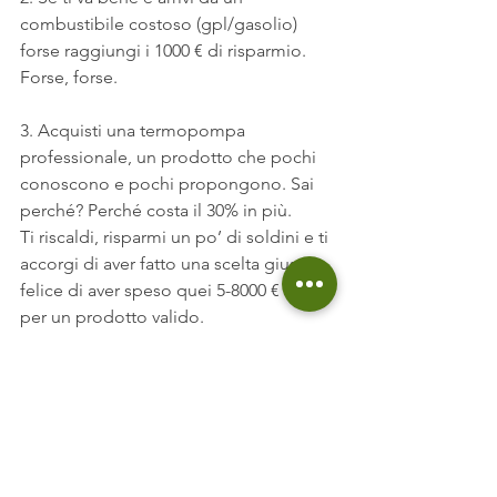
combustibile costoso (gpl/gasolio) 
forse raggiungi i 1000 € di risparmio. 
Forse, forse.
3. Acquisti una termopompa 
professionale, un prodotto che pochi 
conoscono e pochi propongono. Sai 
perché? Perché costa il 30% in più.
Ti riscaldi, risparmi un po’ di soldini e ti 
accorgi di aver fatto una scelta giusta, 
felice di aver speso quei 5-8000 € in più 
per un prodotto valido.
Hai però comunque dovuto investire e 
conti alla mano ti accorgi che i tempi 
di rientro non sono uguali rispetto a 
chi ha l’impianto a pavimento.
Per questo dico che la pompa di 