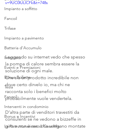
v=9UC0lULlCFk&t=748s
Impianto a soffitto
Fancoil
Trifase
Impianto a pavimento
Batteria d'Accumulo
Leggendo su internet vedo che spesso 
Intervista
la pompa di calore sembra essere la 
Eventi e Premiazioni
soluzione di ogni male.
Bonus Bollette
Che sia un prodotto incredibile non 
dove certo dirvelo io, ma chi ne 
Tesla
racconta solo i benefici molto 
Fancoil
probabilmente vuole vendertela.
Interventi in condominio
D’altra parte di venditori travestiti da 
Bonus e Incentivi
consulenti se ne vedono a bizzeffe in 
giro e non è raro che vengano montate 
La Ristrutturazione di Casa Mia