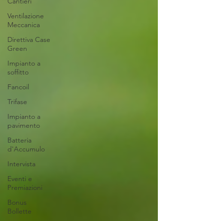
Cantieri
Ventilazione
Meccanica
Direttiva Case
Green
Impianto a
soffitto
Fancoil
Trifase
Impianto a
pavimento
Batteria
d'Accumulo
Intervista
Eventi e
Premiazioni
Bonus
Bollette