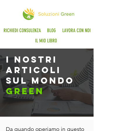
RICHIEDI CONSULENZA
BLOG
LAVORA CON NOI
IL MIO LIBRO
i nostri
articoli
sul mondo
green
Da quando operiamo in questo