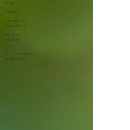
Tesla
Fancoil
Interventi in
condominio
Bonus e
Incentivi
La
Ristrutturazione
di Casa Mia