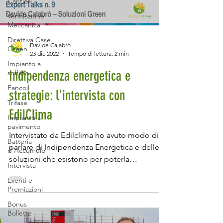
Cantieri
Ventilazione
Meccanica
Direttiva Case
Davide Calabrò
Green
23 dic 2022
Tempo di lettura: 2 min
Impianto a
Indipendenza energetica e
soffitto
Fancoil
strategie: l'intervista con
Trifase
EdilClima
Impianto a
pavimento
Intervistato da Edilclima ho avuto modo di
Batteria
parlare di Indipendenza Energetica e delle
d'Accumulo
soluzioni che esistono per poterla
Intervista
raggiungere....
Eventi e
Premiazioni
Bonus
Bollette