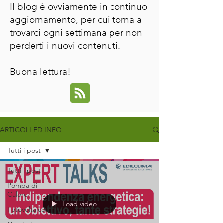
Il blog è ovviamente in continuo
aggiornamento, per cui torna a
trovarci ogni settimana per non
perderti i nuovi contenuti.
Buona lettura!
ARTICOLI ED INFO
Tutti i post
Tutti i post
Pompa di
Calore
Load video
Fotovoltaico