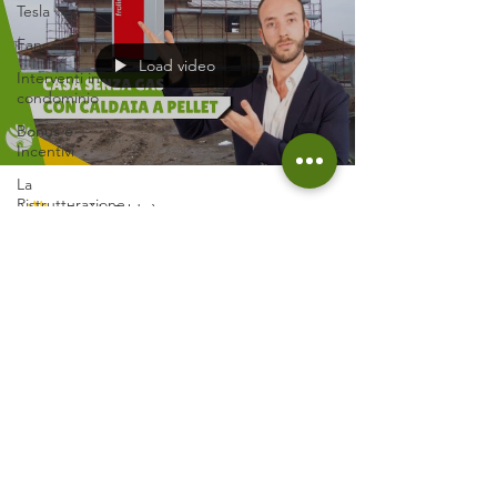
Tesla
Fancoil
Load video
Interventi in
condominio
Bonus e
Incentivi
La
Ristrutturazione
Davide Calabrò
di Casa Mia
21 mag 2021
Tempo di lettura: 3 min
Abbiamo ottenuto il
SuperBonus110 senza Cappotto e
senza la Pompa di Calore
Oggi vi porto a Portocomaro, in provincia di
Asti, zone dove il vino svolge un ruolo da
protagonista e grazie a Dio sono nato
abbastanza...