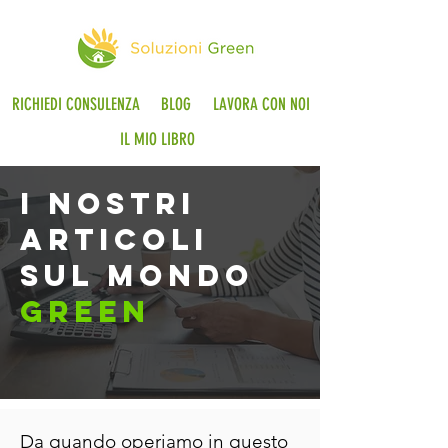
RICHIEDI CONSULENZA
BLOG
LAVORA CON NOI
IL MIO LIBRO
i nostri
articoli
sul mondo
green
Da quando operiamo in questo