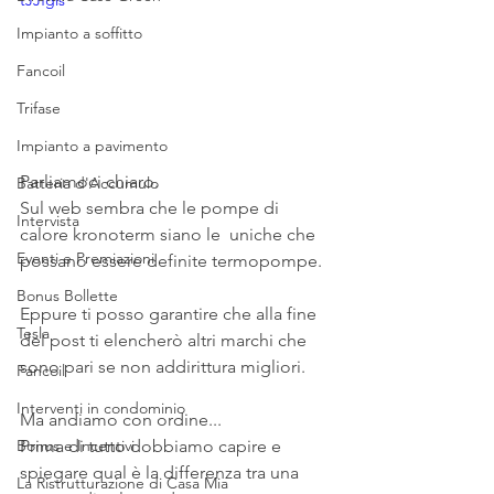
tJJfgis
Impianto a soffitto
Fancoil
Trifase
Impianto a pavimento
Parliamoci chiaro. 
Batteria d'Accumulo
Sul web sembra che le pompe di 
Intervista
calore kronoterm siano le  uniche che 
Eventi e Premiazioni
possano essere definite termopompe.
Bonus Bollette
Eppure ti posso garantire che alla fine 
Tesla
del post ti elencherò altri marchi che 
sono pari se non addirittura migliori.
Fancoil
Interventi in condominio
Ma andiamo con ordine...
Prima di tutto dobbiamo capire e 
Bonus e Incentivi
spiegare qual è la differenza tra una 
La Ristrutturazione di Casa Mia