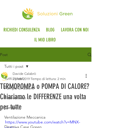
RICHIEDI CONSULENZA
BLOG
LAVORA CON NOI
IL MIO LIBRO
Post
Tutti i post
Davide Calabrò
Tutti i post
25 feb 2019
Tempo di lettura: 2 min
TERMOPOMPA o POMPA DI CALORE?
Pompa di Calore
Chiariamo le DIFFERENZE una volta
Fotovoltaico
per tutte
Cantieri
Ventilazione Meccanica
https://www.youtube.com/watch?v=MNX-
Direttiva Case Green