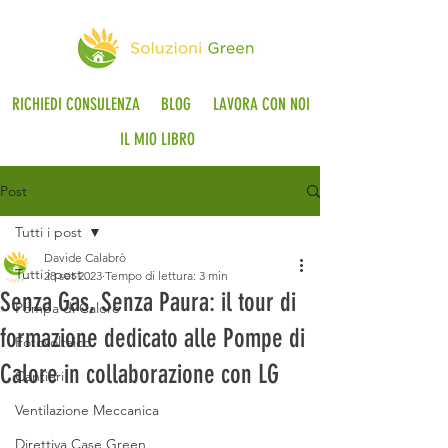
RICHIEDI CONSULENZA
BLOG
LAVORA CON NOI
IL MIO LIBRO
Post
Tutti i post
Davide Calabrò
Tutti i post
28 set 2023
Tempo di lettura: 3 min
Senza Gas, Senza Paura: il tour di
Pompa di Calore
formazione dedicato alle Pompe di
Fotovoltaico
Calore in collaborazione con LG
Cantieri
Ventilazione Meccanica
Direttiva Case Green