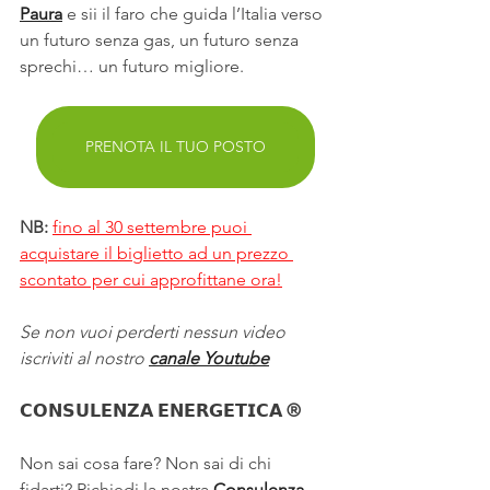
Paura
 e sii il faro che guida l’Italia verso 
un futuro senza gas, un futuro senza 
sprechi… un futuro migliore.
PRENOTA IL TUO POSTO
NB: 
fino al 30 settembre puoi 
acquistare il biglietto ad un prezzo 
scontato per cui approfittane ora!
Se non vuoi perderti nessun video 
iscriviti al nostro 
canale Youtube
𝗖𝗢𝗡𝗦𝗨𝗟𝗘𝗡𝗭𝗔 𝗘𝗡𝗘𝗥𝗚𝗘𝗧𝗜𝗖𝗔 ®
Non sai cosa fare? Non sai di chi 
fidarti? Richiedi la nostra 
Consulenza 