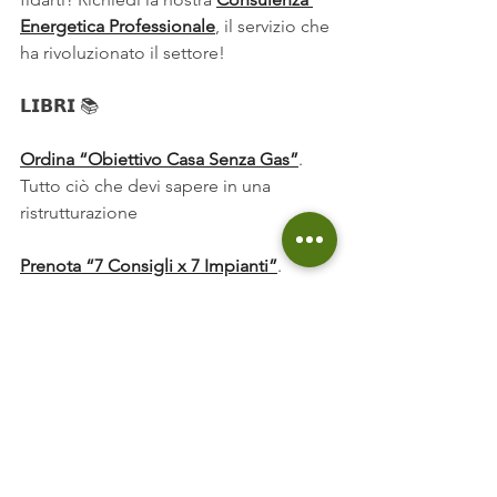
Energetica Professionale
, il servizio che 
ha rivoluzionato il settore!  
𝗟𝗜𝗕𝗥𝗜 
📚  
Ordina “Obiettivo Casa Senza Gas”
. 
Tutto ciò che devi sapere in una 
ristrutturazione 
Prenota “7 Consigli x 7 Impianti”
. 
Consigli concreti per gli impianti di 
casa tua.   
𝗣𝗔𝗚𝗜𝗡𝗘𝗚𝗥𝗘𝗘𝗡𝟯𝟲𝟬 🛠️  
Sai già quale interventi effettuare, 
trova 
i nostri partner su PagineGreen360