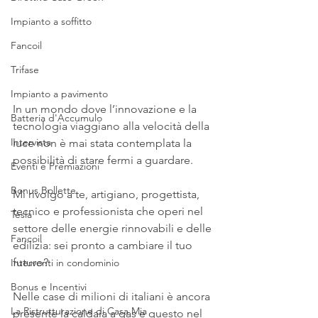
Impianto a soffitto
Fancoil
Trifase
Impianto a pavimento
In un mondo dove l’innovazione e la 
Batteria d'Accumulo
tecnologia viaggiano alla velocità della 
Intervista
luce non è mai stata contemplata la 
possibilità di stare fermi a guardare.
Eventi e Premiazioni
Bonus Bollette
Mi rivolgo a te, artigiano, progettista, 
tecnico e professionista che operi nel 
Tesla
settore delle energie rinnovabili e delle 
Fancoil
edilizia: sei pronto a cambiare il tuo 
futuro?
Interventi in condominio
Bonus e Incentivi
Nelle case di milioni di italiani è ancora 
La Ristrutturazione di Casa Mia
presente la caldaia a gas e questo nel 