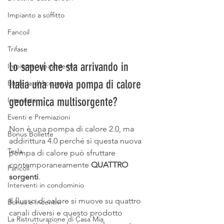
Impianto a soffitto
Fancoil
Trifase
Lo sapevi che sta arrivando in 
Impianto a pavimento
Italia una nuova pompa di calore 
Batteria d'Accumulo
geotermica multisorgente?
Intervista
Eventi e Premiazioni
Non è una pompa di calore 2.0, ma 
Bonus Bollette
addirittura 4.0 perché sì questa nuova 
Tesla
pompa di calore può sfruttare 
contemporaneamente 
QUATTRO 
Fancoil
sorgenti
. 
Interventi in condominio
Il flusso di calore si muove su quattro 
Bonus e Incentivi
canali diversi e questo prodotto 
La Ristrutturazione di Casa Mia