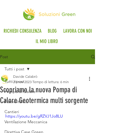
RICHIEDI CONSULENZA
BLOG
LAVORA CON NOI
IL MIO LIBRO
Post
Tutti i post
Davide Calabrò
Tutti i post
29 nov 2023
Tempo di lettura: 6 min
Scopriamo la nuova Pompa di
Pompa di Calore
Calore Geotermica multi sorgente
Fotovoltaico
Cantieri
https://youtu.be/gRZVJ1Jo8LU
Ventilazione Meccanica
Direttiva Case Green