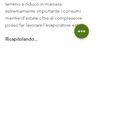
terreno e riduco in maniera 
estremamente importante i consumi 
mentre d'estate oltre al compressore 
posso far lavorare l'evaporatore estivo.
Ricapitolando...
La pompa di calore multisorgente 
risulta fondamentale perché uno 
permette di abbinare più sorgenti e 
quindi di ridurre in maniera incredibile 
i costi di realizzazione, soddisfare il 
disequilibrio che abbiamo nelle 
abitazioni estremamente isolate tra 
fabbisogno invernale e fabbisogno 
estivo e ottimizzare quelli che sono i 
consumi grazie alla gestione 
intelligente dell'energia e della 
sorgente migliore. 