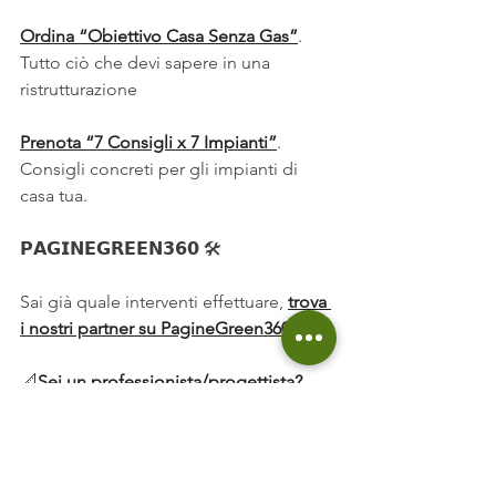
Ordina “Obiettivo Casa Senza Gas”
. 
Tutto ciò che devi sapere in una 
ristrutturazione
Prenota “7 Consigli x 7 Impianti”
. 
Consigli concreti per gli impianti di 
casa tua.
𝗣𝗔𝗚𝗜𝗡𝗘𝗚𝗥𝗘𝗘𝗡𝟯𝟲𝟬 🛠️
Sai già quale interventi effettuare, 
trova 
i nostri partner su PagineGreen360
📐
Sei un professionista/progettista? 
Registrati
👷 
Sei un installatore o impresa? 
Registrati 