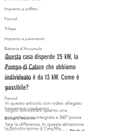
Impianto a soffitto
Fancoil
Trifase
Impianto a pavimento
Batteria d'Accumulo
Questa casa disperde 25 kW, la 
Intervista
Pompa di Calore che abbiamo 
Eventi e Premiazioni
individuato è da 13 kW. Come è 
Bonus Bollette
possibile? 
Tesla
Fancoil
In questo articolo con video allegato 
Interventi in condominio
voglio dimostrarti quanto una 
progettazione integrata a 360° possa 
Bonus e Incentivi
fare la differenza. In questa abitazione 
La Ristrutturazione di Casa Mia