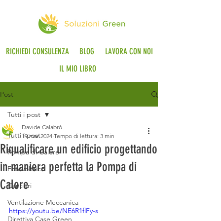
RICHIEDI CONSULENZA
BLOG
LAVORA CON NOI
IL MIO LIBRO
Post
Tutti i post
Davide Calabrò
Tutti i post
19 mar 2024
Tempo di lettura: 3 min
Riqualificare un edificio progettando
Pompa di Calore
in maniera perfetta la Pompa di
Fotovoltaico
Calore
Cantieri
Ventilazione Meccanica
https://youtu.be/NE6R1flFy-s
Direttiva Case Green