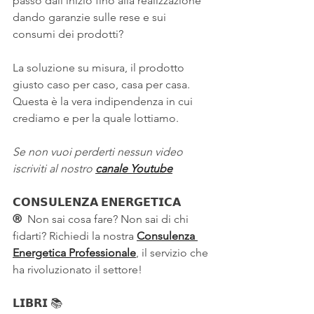
passo dall'inizio fino alla realizzazione 
dando garanzie sulle rese e sui 
consumi dei prodotti?
La soluzione su misura, il prodotto 
giusto caso per caso, casa per casa. 
Questa è la vera indipendenza in cui 
crediamo e per la quale lottiamo.
Se non vuoi perderti nessun video 
iscriviti al nostro 
canale Youtube
𝗖𝗢𝗡𝗦𝗨𝗟𝗘𝗡𝗭𝗔 𝗘𝗡𝗘𝗥𝗚𝗘𝗧𝗜𝗖𝗔 
®
  Non sai cosa fare? Non sai di chi 
fidarti? Richiedi la nostra 
Consulenza 
Energetica Professionale
, il servizio che 
ha rivoluzionato il settore!
𝗟𝗜𝗕𝗥𝗜 
📚